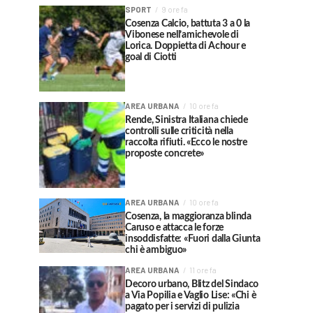
SPORT
9 ore fa
Cosenza Calcio, battuta 3 a 0 la
Vibonese nell’amichevole di
Lorica. Doppietta di Achour e
goal di Ciotti
AREA URBANA
10 ore fa
Rende, Sinistra Italiana chiede
controlli sulle criticità nella
raccolta rifiuti. «Ecco le nostre
proposte concrete»
AREA URBANA
10 ore fa
Cosenza, la maggioranza blinda
Caruso e attacca le forze
insoddisfatte: «Fuori dalla Giunta
chi è ambiguo»
AREA URBANA
11 ore fa
Decoro urbano, Blitz del Sindaco
a Via Popilia e Vaglio Lise: «Chi è
pagato per i servizi di pulizia