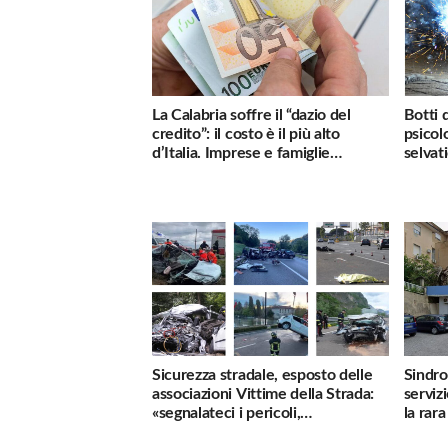
La Calabria soffre il “dazio del
Botti 
credito”: il costo è il più alto
psicol
d’Italia. Imprese e famiglie
selvati
penalizzate
Sicurezza stradale, esposto delle
Sindro
associazioni Vittime della Strada:
serviz
«segnalateci i pericoli,
la rar
interverremo subito»