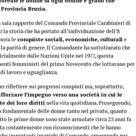
loreale
le donne di ogni ordine e grado che
 Provincia Bruzia.
a sala rapporto del Comando Provinciale Carabinieri di
la storia che ha portato all’individuazione dell’8
nora le
conquiste sociali, economiche, culturali
e
 la parità di genere. Il Comandante ha sottolineato che
fficialmente dalle Nazioni Unite nel 1977, questa
menti femministi del primo Novecento che lottavano per
i di lavoro e uguaglianza.
er riflettere sui progressi compiuti ma, soprattutto,
fforzare l’impegno verso una società in cui le
dei loro diritti
nella vita quotidiana. Proseguendo,
o fondamentale delle donne tanto nel privato, quanto
ito le prime donne sono state arruolate circa 25 anni fa
ciuta costantemente con riconoscimenti che le hanno
nche importanti incarichi di Comando, emergendo per