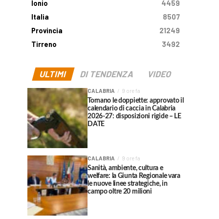
Ionio
4459
Italia
8507
Provincia
21249
Tirreno
3492
ULTIMI
DI TENDENZA
VIDEO
CALABRIA
9 ore fa
Tornano le doppiette: approvato il
calendario di caccia in Calabria
2026-27: disposizioni rigide – LE
DATE
CALABRIA
9 ore fa
Sanità, ambiente, cultura e
welfare: la Giunta Regionale vara
le nuove linee strategiche, in
campo oltre 20 milioni