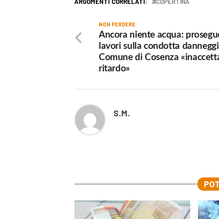
ARGOMENTI CORRELATI:
COPERTINA
NON PERDERE
Ancora niente acqua: prosegu
lavori sulla condotta danneggia
Comune di Cosenza «inaccetta
ritardo»
S.M.
POT