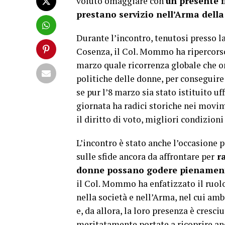
voluto omaggiare con
un presente f
prestano servizio nell’Arma della
Durante l’incontro, tenutosi presso l
Cosenza, il Col. Mommo ha ripercorso 
marzo quale ricorrenza globale che o
politiche delle donne, per conseguire
se pur l’8 marzo sia stato istituito u
giornata ha radici storiche nei movi
il diritto di voto, migliori condizion
L’incontro è stato anche l’occasione p
sulle sfide ancora da affrontare per
ra
donne possano godere pienamente 
il Col. Mommo ha enfatizzato il ruol
nella società e nell’Arma, nel cui amb
e, da allora, la loro presenza è cres
meritatamente portate a ricoprire a