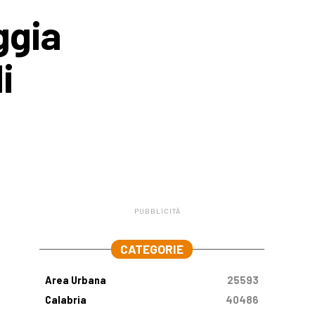
ggia
i
PUBBLICITÀ
.
CATEGORIE
Area Urbana
25593
Calabria
40486