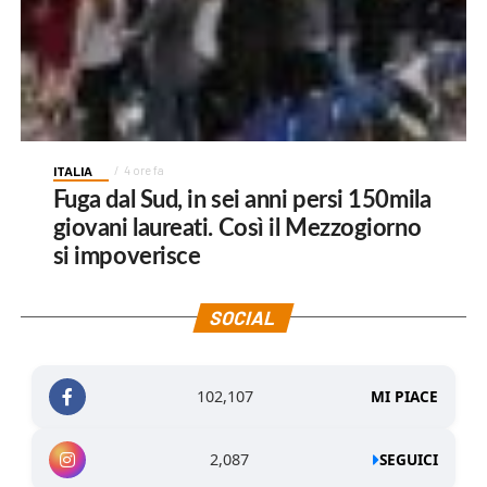
ITALIA
4 ore fa
Fuga dal Sud, in sei anni persi 150mila
giovani laureati. Così il Mezzogiorno
si impoverisce
SOCIAL
102,107
MI PIACE
2,087
SEGUICI