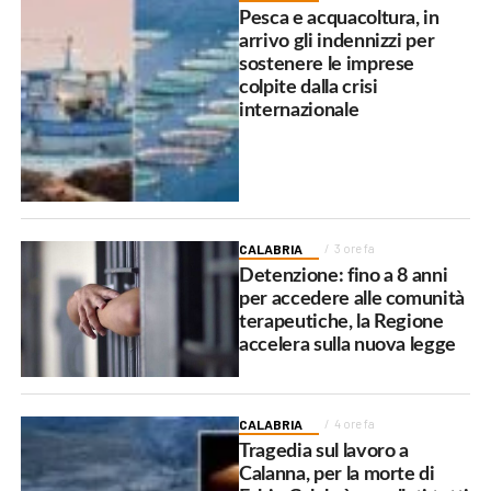
Pesca e acquacoltura, in
arrivo gli indennizzi per
sostenere le imprese
colpite dalla crisi
internazionale
CALABRIA
3 ore fa
Detenzione: fino a 8 anni
per accedere alle comunità
terapeutiche, la Regione
accelera sulla nuova legge
CALABRIA
4 ore fa
Tragedia sul lavoro a
Calanna, per la morte di