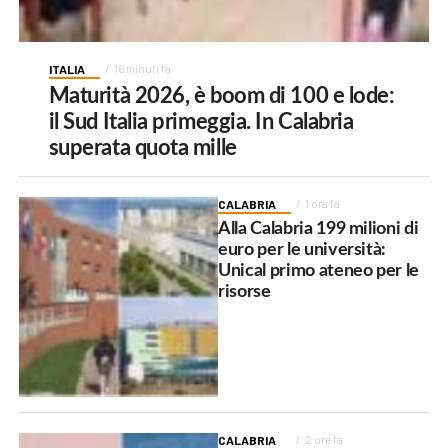
ITALIA
16 minuti fa
Maturità 2026, è boom di 100 e lode:
il Sud Italia primeggia. In Calabria
superata quota mille
CALABRIA
1 ora fa
Alla Calabria 199 milioni di
euro per le università:
Unical primo ateneo per le
risorse
CALABRIA
2 ore fa