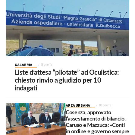
CALABRIA
9 ore fa
Liste d’attesa “pilotate” ad Oculistica:
chiesto rinvio a giudizio per 10
indagati
AREA URBANA
10 ore fa
Cosenza, approvato
l’assestamento di bilancio.
Caruso e Mazzuca: «Conti
in ordine e governo sempre