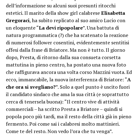
dell’informazione su alcuni suoi presunti ritocchi
estetici. Il marito della show girl calabrese
Elisabetta
Gregoraci
, ha subito replicato al suo amico Lucio con
un eloquente “
La devi ripopolare
”. Una battuta di
natura programmatica (?) che ha scatenato la reazione
di numerosi follower cosentini, evidentemente sentitisi
offesi dalla frase di Briatore. Ma non è tutto. Il giorno
dopo, Presta, di ritorno dalla sua consueta corsetta
mattutina in pieno centro, ha postato una nuova foto
che raffigurava ancora una volta corso Mazzini vuota. Ed
ecco, immancabile, la nuova interferenza di Briatore: “
A
che ora si svegliano?
”. Solo a quel punto è uscito fuori
il candidato sindaco che ama la sua città (e soprattutto
cerca di tenersela buona): “Il centro vive di attività
commerciali – ha scritto Presta a Briatore – quindi si
popola poco più tardi, ma il resto della città già in pieno
fermento. Poi come sai i calabresi molto mattinieri.
Come te del resto. Non vedo l’ora che tu venga”.