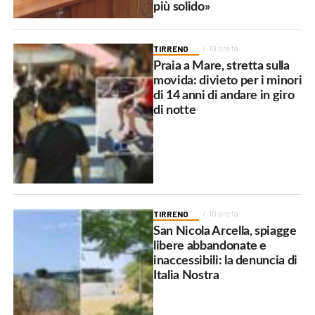
più solido»
TIRRENO
10 ore fa
Praia a Mare, stretta sulla
movida: divieto per i minori
di 14 anni di andare in giro
di notte
TIRRENO
10 ore fa
San Nicola Arcella, spiagge
libere abbandonate e
inaccessibili: la denuncia di
Italia Nostra