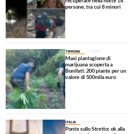
recuperate nella notte 18
persone, tra cui 8 minori
TIRRENO
1 ora fa
Maxi piantagione di
marijuana scoperta a
Bonifati: 200 piante per un
valore di 500mila euro
ITALIA
2 ore fa
Ponte sullo Stretto: ok alla