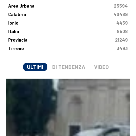
Area Urbana
25594
Calabria
40489
Ionio
4459
Italia
8508
Provincia
21249
Tirreno
3493
ULTIMI
DI TENDENZA
VIDEO