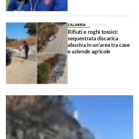
CALABRIA
2 ore fa
Rifiuti e roghi tossici:
sequestrata discarica
abusiva in un’area tra case
e aziende agricole