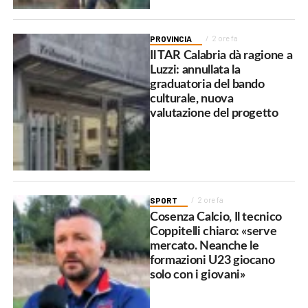
PROVINCIA
2 ore fa
Il TAR Calabria dà ragione a
Luzzi: annullata la
graduatoria del bando
culturale, nuova
valutazione del progetto
SPORT
2 ore fa
Cosenza Calcio, Il tecnico
Coppitelli chiaro: «serve
mercato. Neanche le
formazioni U23 giocano
solo con i giovani»