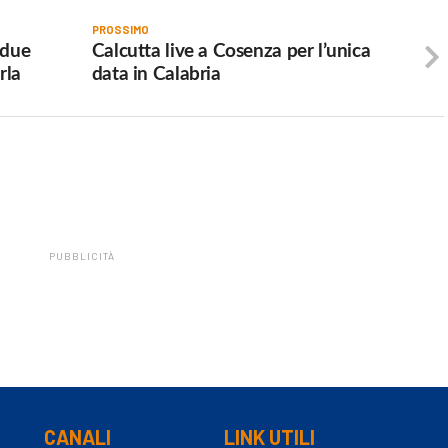
PROSSIMO
 due
Calcutta live a Cosenza per l’unica
rla
data in Calabria
PUBBLICITÀ
CANALI
LINK UTILI