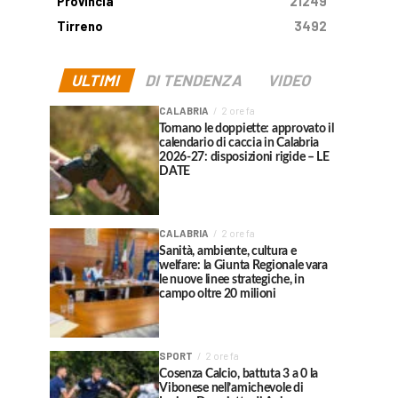
Provincia
21249
Tirreno
3492
ULTIMI
DI TENDENZA
VIDEO
CALABRIA
2 ore fa
Tornano le doppiette: approvato il
calendario di caccia in Calabria
2026-27: disposizioni rigide – LE
DATE
CALABRIA
2 ore fa
Sanità, ambiente, cultura e
welfare: la Giunta Regionale vara
le nuove linee strategiche, in
campo oltre 20 milioni
SPORT
2 ore fa
Cosenza Calcio, battuta 3 a 0 la
Vibonese nell’amichevole di