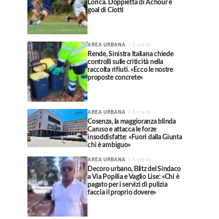
Lorica. Doppietta di Achour e
goal di Ciotti
AREA URBANA
3 ore fa
Rende, Sinistra Italiana chiede
controlli sulle criticità nella
raccolta rifiuti. «Ecco le nostre
proposte concrete»
AREA URBANA
3 ore fa
Cosenza, la maggioranza blinda
Caruso e attacca le forze
insoddisfatte: «Fuori dalla Giunta
chi è ambiguo»
AREA URBANA
4 ore fa
Decoro urbano, Blitz del Sindaco
a Via Popilia e Vaglio Lise: «Chi è
pagato per i servizi di pulizia
faccia il proprio dovere»