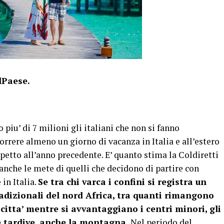
elPaese.
piu’ di 7 milioni gli italiani che non si fanno
orrere almeno un giorno di vacanza in Italia e all’estero
spetto all’anno precedente. E’ quanto stima la Coldiretti
anche le mete di quelli che decidono di partire con
in Italia.
Se tra chi varca i confini si registra un
radizionali del nord Africa, tra quanti rimangono
i citta’ mentre si avvantaggiano i centri minori, gli
te tardive, anche la montagna.
Nel periodo del