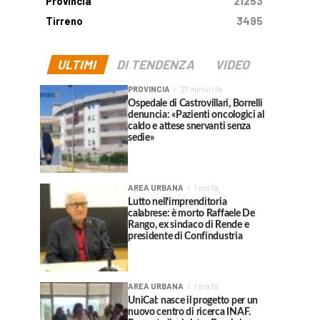
Provincia
21253
Tirreno
3495
ULTIMI
DI TENDENZA
VIDEO
PROVINCIA
27 minuti fa
Ospedale di Castrovillari, Borrelli
denuncia: «Pazienti oncologici al
caldo e attese snervanti senza
sedie»
AREA URBANA
1 ora fa
Lutto nell’imprenditoria
calabrese: è morto Raffaele De
Rango, ex sindaco di Rende e
presidente di Confindustria
AREA URBANA
1 ora fa
UniCal: nasce il progetto per un
nuovo centro di ricerca INAF.