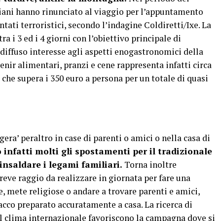
aliani hanno rinunciato al viaggio per l’appuntamento
tati terroristici, secondo l’indagine Coldiretti/Ixe. La
a i 3 ed i 4 giorni con l’obiettivo principale di
diffuso interesse agli aspetti enogastronomici della
enir alimentari, pranzi e cene rappresenta infatti circa
 che supera i 350 euro a persona per un totale di quasi
ra’ peraltro in case di parenti o amici o nella casa di
 infatti molti gli spostamenti per il tradizionale
rinsaldare i legami familiari.
Torna inoltre
eve raggio da realizzare in giornata per fare una
e, mete religiose o andare a trovare parenti e amici,
acco preparato accuratamente a casa. La ricerca di
 il clima internazionale favoriscono la campagna dove si