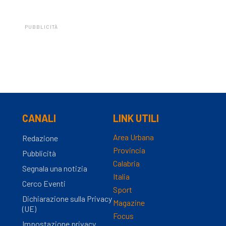
PUBBLICITÀ
CANALI
LINK UTILI
Area Urbana
Redazione
Provincia
Pubblicità
Calabria
Segnala una notizia
Italia
Cerco Eventi
Sport
Dichiarazione sulla Privacy
Magazine
(UE)
Focus
Impostazione privacy