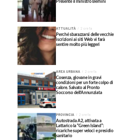
Presente il ministro Bernini
ATTUALITÀ
2 ore fa
Perché sbarazzarsi delle vecchie
iscrizioni ai siti Web vi farà
sentire molto più leggeri
AREA URBANA
2 ore fa
Cosenza, giovane in gravi
condizioni per un forte colpo di
calore. Salvato al Pronto
Soccorso dell’Annunziata
PROVINCIA
2 ore fa
Autostrada A2, attivata a
Lattarico la “Green Island”:
ricariche super veloci e presidio
sanitario