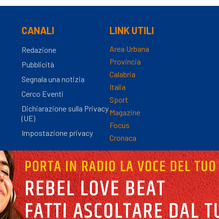
CANALI
LINK UTILI
Area Urbana
Redazione
Provincia
Pubblicità
Calabria
Segnala una notizia
Italia
Cerco Eventi
Sport
Dichiarazione sulla Privacy
Magazine
(UE)
Focus
Impostazione privacy
Cronaca
nza Registro Stampa n.9/2012 - Direttore Responsabile Simona Gambaro | P