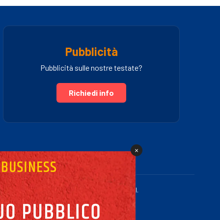
Pubblicità
Pubblicità sulle nostre testate?
Richiedi info
×
.IVA 03005460781 | Powered by Fullmidia s.r.l.