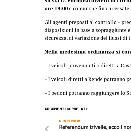
Su via G. Formoso
divieto di circ
ore 19:00
e comunque fino a cessate 
Gli agenti preposti al controllo – pre
disposizioni in base a sopraggiunte e
sicurezza, di variazione dei flussi di 
Nella medesima ordinanza si consi
– I veicoli provenienti o diretti a Ca
– I veicoli diretti a Rende potranno p
– I pedoni potranno raggiungere lo St
ARGOMENTI CORRELATI:
NON PERDERE
Referendum trivelle, ecco i no