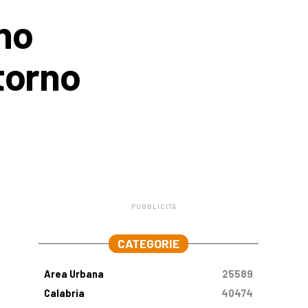
no
ttorno
PUBBLICITÀ
.
CATEGORIE
Area Urbana
25589
Calabria
40474