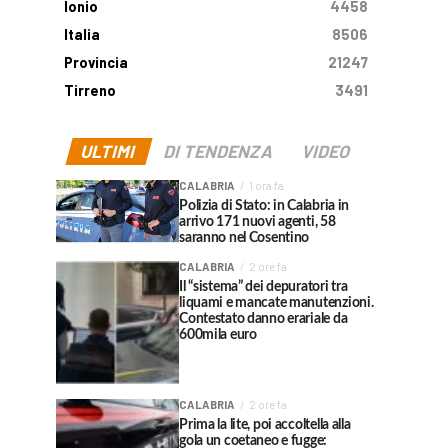
Ionio
4458
Italia
8506
Provincia
21247
Tirreno
3491
ULTIMI
DI TENDENZA
VIDEO
CALABRIA
1 ora fa
Polizia di Stato: in Calabria in
arrivo 171 nuovi agenti, 58
saranno nel Cosentino
CALABRIA
2 ore fa
Il “sistema” dei depuratori tra
liquami e mancate manutenzioni.
Contestato danno erariale da
600mila euro
CALABRIA
2 ore fa
Prima la lite, poi accoltella alla
gola un coetaneo e fugge: