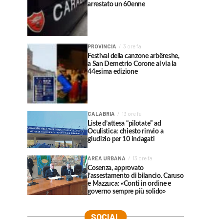
arrestato un 60enne
PROVINCIA
3 ore fa
Festival della canzone arbëreshe,
a San Demetrio Corone al via la
44esima edizione
CALABRIA
13 ore fa
Liste d’attesa “pilotate” ad
Oculistica: chiesto rinvio a
giudizio per 10 indagati
AREA URBANA
13 ore fa
Cosenza, approvato
l’assestamento di bilancio. Caruso
e Mazzuca: «Conti in ordine e
governo sempre più solido»
SOCIAL