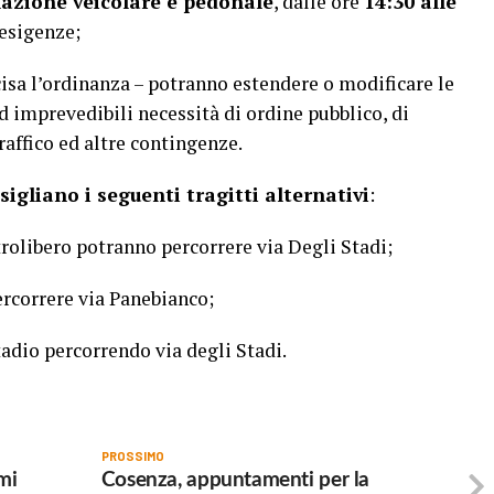
olazione veicolare e pedonale
, dalle ore
14:30 alle
esigenze;
cisa l’ordinanza – potranno estendere o modificare le
d imprevedibili necessità di ordine pubblico, di
traffico ed altre contingenze.
gliano i seguenti tragitti alternativi
:
strolibero potranno percorrere via Degli Stadi;
ercorrere via Panebianco;
adio percorrendo via degli Stadi.
PROSSIMO
mi
Cosenza, appuntamenti per la