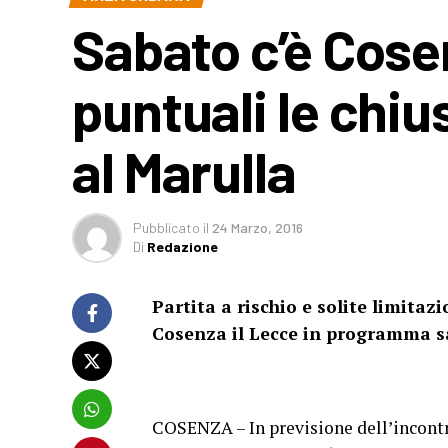
Sabato c’è Cose
puntuali le chiu
al Marulla
Pubblicato
il
24 Marzo, 2016
Di
Redazione
Partita a rischio e solite limitazi
Cosenza il Lecce in programma sa
COSENZA – In previsione dell’incontr