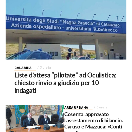
CALABRIA
3 ore fa
Liste d’attesa “pilotate” ad Oculistica:
chiesto rinvio a giudizio per 10
indagati
AREA URBANA
3 ore fa
Cosenza, approvato
l’assestamento di bilancio.
Caruso e Mazzuca: «Conti