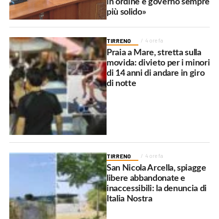
in ordine e governo sempre
più solido»
TIRRENO
4 ore fa
Praia a Mare, stretta sulla
movida: divieto per i minori
di 14 anni di andare in giro
di notte
TIRRENO
4 ore fa
San Nicola Arcella, spiagge
libere abbandonate e
inaccessibili: la denuncia di
Italia Nostra