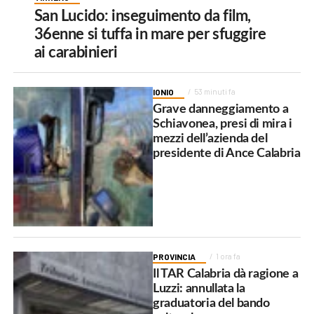
San Lucido: inseguimento da film,
36enne si tuffa in mare per sfuggire
ai carabinieri
IONIO
53 minuti fa
Grave danneggiamento a
Schiavonea, presi di mira i
mezzi dell’azienda del
presidente di Ance Calabria
PROVINCIA
1 ora fa
Il TAR Calabria dà ragione a
Luzzi: annullata la
graduatoria del bando