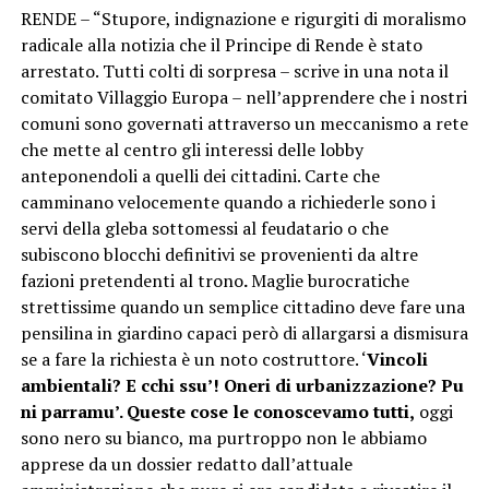
RENDE – “Stupore, indignazione e rigurgiti di moralismo
radicale alla notizia che il Principe di Rende è stato
arrestato. Tutti colti di sorpresa – scrive in una nota il
comitato Villaggio Europa – nell’apprendere che i nostri
comuni sono governati attraverso un meccanismo a rete
che mette al centro gli interessi delle lobby
anteponendoli a quelli dei cittadini. Carte che
camminano velocemente quando a richiederle sono i
servi della gleba sottomessi al feudatario o che
subiscono blocchi definitivi se provenienti da altre
fazioni pretendenti al trono
.
Maglie burocratiche
strettissime quando un semplice cittadino deve fare una
pensilina in giardino capaci però di allargarsi a dismisura
se a fare la richiesta è un noto costruttore. ‘
Vincoli
ambientali? E cchi ssu’! Oneri di urbanizzazione? Pu
ni parramu’. Queste cose le conoscevamo tutti,
oggi
sono nero su bianco, ma purtroppo non le abbiamo
apprese da un dossier redatto dall’attuale