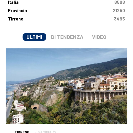
Italia
8508
Provincia
21250
Tirreno
3495
ULTIMI
DI TENDENZA
VIDEO
TIRRENO
40 minuti fa