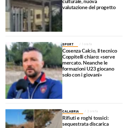
culturale, nuova
valutazione del progetto
SPORT
1 ora fa
Cosenza Calcio, Il tecnico
Coppitelli chiaro: «serve
mercato. Neanche le
formazioni U23 giocano
solo con i giovani»
CALABRIA
2 ore fa
Rifiuti e roghi tossici:
sequestrata discarica