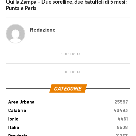
Qui la Zampa – Due sorelline, due batuffoli di 5 mesi:
Punta e Perla
Redazione
PUBBLICITÀ
PUBBLICITÀ
.
CATEGORIE
Area Urbana
25597
Calabria
40493
Ionio
4461
Italia
8508
Provincia
21253