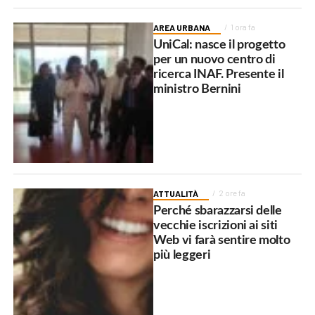
AREA URBANA
1 ora fa
UniCal: nasce il progetto
per un nuovo centro di
ricerca INAF. Presente il
ministro Bernini
ATTUALITÀ
2 ore fa
Perché sbarazzarsi delle
vecchie iscrizioni ai siti
Web vi farà sentire molto
più leggeri