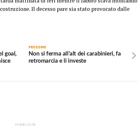
a tarda mattinata di ieri mentre il fabbro stava montando
n costruzione. Il decesso pare sia stato provocato dalle
PROSSIMO
l goal,
Non si ferma all’alt dei carabinieri, fa
nisce
retromarcia e li investe
PUBBLICITÀ