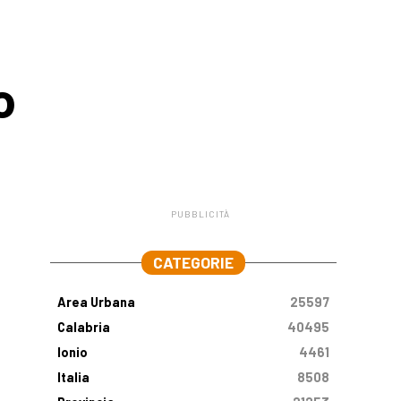
o
PUBBLICITÀ
.
CATEGORIE
Area Urbana
25597
Calabria
40495
Ionio
4461
Italia
8508