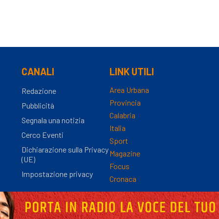
CANALI
LINK UTILI
Area Urbana
Redazione
Provincia
Pubblicità
Calabria
Segnala una notizia
Italia
Cerco Eventi
Sport
Dichiarazione sulla Privacy
Magazine
(UE)
Focus
Impostazione privacy
Cronaca