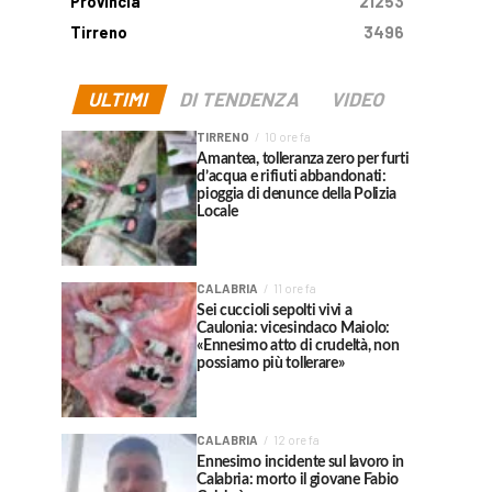
Provincia
21253
Tirreno
3496
ULTIMI
DI TENDENZA
VIDEO
TIRRENO
10 ore fa
Amantea, tolleranza zero per furti
d’acqua e rifiuti abbandonati:
pioggia di denunce della Polizia
Locale
CALABRIA
11 ore fa
Sei cuccioli sepolti vivi a
Caulonia: vicesindaco Maiolo:
«Ennesimo atto di crudeltà, non
possiamo più tollerare»
CALABRIA
12 ore fa
Ennesimo incidente sul lavoro in
Calabria: morto il giovane Fabio