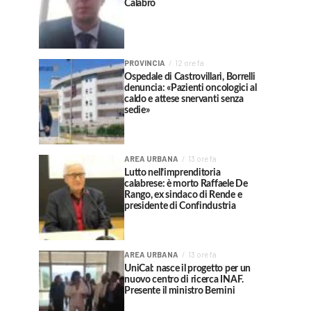
Calabrò
PROVINCIA
12 ore fa
Ospedale di Castrovillari, Borrelli
denuncia: «Pazienti oncologici al
caldo e attese snervanti senza
sedie»
AREA URBANA
13 ore fa
Lutto nell’imprenditoria
calabrese: è morto Raffaele De
Rango, ex sindaco di Rende e
presidente di Confindustria
AREA URBANA
13 ore fa
UniCal: nasce il progetto per un
nuovo centro di ricerca INAF.
Presente il ministro Bernini