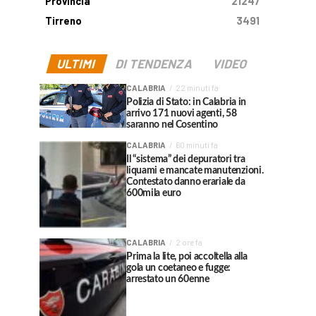
Provincia
21247
Tirreno
3491
ULTIMI
DI TENDENZA
VIDEO
CALABRIA
22 minuti fa
Polizia di Stato: in Calabria in
arrivo 171 nuovi agenti, 58
saranno nel Cosentino
CALABRIA
60 minuti fa
Il “sistema” dei depuratori tra
liquami e mancate manutenzioni.
Contestato danno erariale da
600mila euro
CALABRIA
2 ore fa
Prima la lite, poi accoltella alla
gola un coetaneo e fugge:
arrestato un 60enne