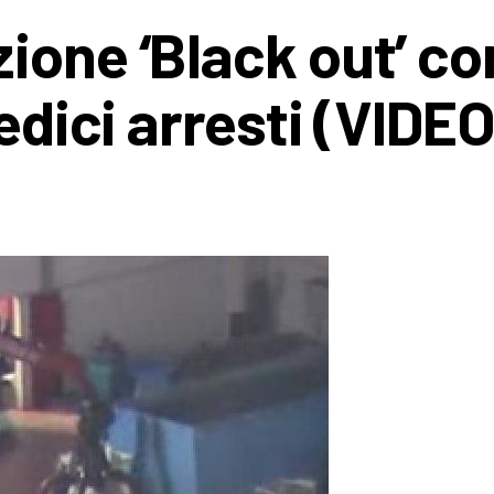
one ‘Black out’ con
redici arresti (VIDEO