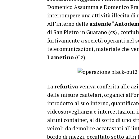
Domenico Assumma e Domenico Fras
interrompere una attività illecita di 
All’interno delle
aziende
“
Autodemol
di San Pietro in Guarano (cs) , conflu
furtivamente a società operanti nel se
telecomunicazioni, materiale che ven
Lametino
(Cz).
La
refurtiva
veniva conferita alle az
delle misure cautelari, organici all’o
introdotto al suo interno, quantificat
videosorveglianza e intercettazioni in
alcuni container, al di sotto di uno s
veicoli da demolire accatastati all’in
bordo di mezzi, occultato sotto altri t