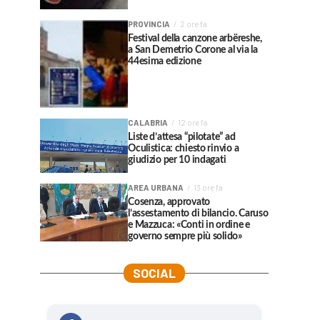
PROVINCIA
2 ore fa
Festival della canzone arbëreshe,
a San Demetrio Corone al via la
44esima edizione
CALABRIA
12 ore fa
Liste d’attesa “pilotate” ad
Oculistica: chiesto rinvio a
giudizio per 10 indagati
AREA URBANA
13 ore fa
Cosenza, approvato
l’assestamento di bilancio. Caruso
e Mazzuca: «Conti in ordine e
governo sempre più solido»
SOCIAL