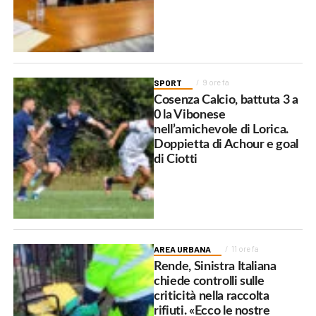
SPORT
9 ore fa
Cosenza Calcio, battuta 3 a
0 la Vibonese
nell’amichevole di Lorica.
Doppietta di Achour e goal
di Ciotti
AREA URBANA
11 ore fa
Rende, Sinistra Italiana
chiede controlli sulle
criticità nella raccolta
rifiuti. «Ecco le nostre