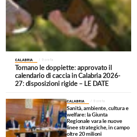
CALABRIA
9 ore fa
Tornano le doppiette: approvato il
calendario di caccia in Calabria 2026-
27: disposizioni rigide – LE DATE
CALABRIA
9 ore fa
Sanità, ambiente, cultura e
welfare: la Giunta
Regionale vara le nuove
linee strategiche, in campo
oltre 20 milioni