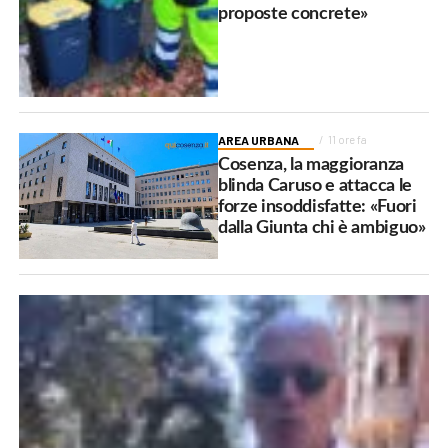
proposte concrete»
AREA URBANA
11 ore fa
Cosenza, la maggioranza
blinda Caruso e attacca le
forze insoddisfatte: «Fuori
dalla Giunta chi è ambiguo»