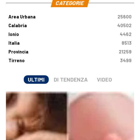
CATEGORIE
Area Urbana
25600
Calabria
40502
Ionio
4462
Italia
8513
Provincia
21259
Tirreno
3499
ULTIMI
DI TENDENZA
VIDEO