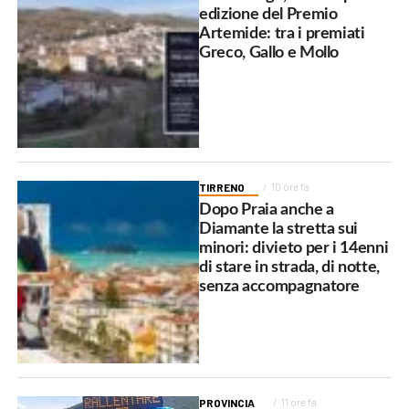
edizione del Premio
Artemide: tra i premiati
Greco, Gallo e Mollo
TIRRENO
10 ore fa
Dopo Praia anche a
Diamante la stretta sui
minori: divieto per i 14enni
di stare in strada, di notte,
senza accompagnatore
PROVINCIA
11 ore fa