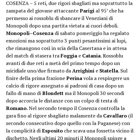
COSENZA – 5 reti, due rigori sbagliati ma soprattutto la
zampata del giovane attaccante
Parigi
al 95’ che ha
permesso ai rossoblu di sbancare il Veneziani di
Monopoli dopo una partita vietata ai cuori deboli.
Monopoli–Cosenza
di sabato pomeriggio ha regalato
emozioni ma soprattutto 3 punti pesantissimi ai lupi,
che rimangono così in scia della Casertana e in attesa
del match di stasera tra
Foggia
e
Catania
. Rossoblu
avanti di due reti a metà del primo tempo dopo un
micidiale uno/due firmato da
Arrighini
e
Statella
. Sul
finire della prima frazione
Perina
vola a respingere un
calcio di rigore assegnato ai padroni di casa dopo un
fallo di mano di
Blondett
ma il Monopoli 30 secondi
dopo accorcia le distanze con un colpo di testa di
Romano
. Nel secondo tempo il Cosenza controlla la
gara fino al rigore sbagliato malamente da
Cavallaro
(il
secondo consecutivo dopo quello con la Paganese) con
la complicità di
Esposito
che scava una fossetta vicino il
dischetto. Negli ultimi 20 minuti il Monopoli spinge a