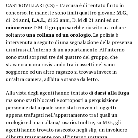
CASTROVILLARI (CS) – L’accusa è di tentato furto in
concorso. In manette sono finiti quattro giovani:
M.G
.,
di 24 anni,
L.A.L.
, di 23 anni, D. M di 21 anni ed un
minorenne
D.M. Il gruppo sarebbe riuscito a a rubare
soltanto
una collana ed un orologio
. La polizia è
intervenuta a seguito di una segnalazione della presenza
di intrusi all‘interno di un appartamento. All’interno
sono stati sorpresi tre dei quattro del gruppo, che
stavano ancora rovistando tra i cassetti nel vano
soggiorno ed un altro ragazzo si trovava invece in
un’altra camera, adibita a stanza da letto.
Alla vista degli agenti hanno tentato di
darsi alla fuga
ma sono stati bloccati e sottoposti a perquisizione
personale dalla quale sono stati rinvenuti oggetti
appena trafugati nell’appartamento tra i quali un
orologio ed una collana/rosario. Inoltre, su M G., gli
agenti hanno trovato nascosto negli slip, un involucro
di busta trasparente con all’interno sostanza