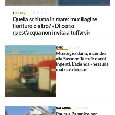
TIRRENO
17 minuti fa
Quella schiuma in mare: mucillagine,
fioriture o altro? «Di certo
quest’acqua non invita a tuffarsi»
IONIO
1 ora fa
Montegiordano, incendio
alla Sassone Tartufi: danni
ingenti. L’azienda «nessuna
matrice dolosa»
CALABRIA
2 ore fa
Paura a Papanice per