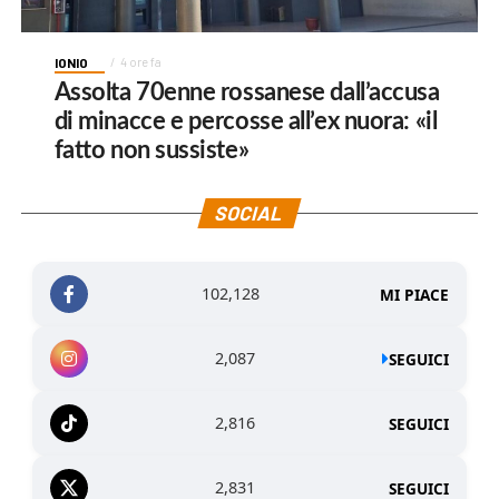
IONIO
4 ore fa
Assolta 70enne rossanese dall’accusa
di minacce e percosse all’ex nuora: «il
fatto non sussiste»
SOCIAL
102,128
MI PIACE
2,087
SEGUICI
2,816
SEGUICI
2,831
SEGUICI