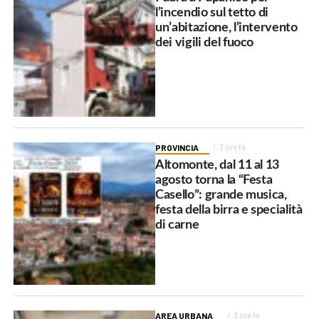
l’incendio sul tetto di
un’abitazione, l’intervento
dei vigili del fuoco
PROVINCIA
3 ore fa
Altomonte, dal 11 al 13
agosto torna la “Festa
Casello”: grande musica,
festa della birra e specialità
di carne
AREA URBANA
3 ore fa