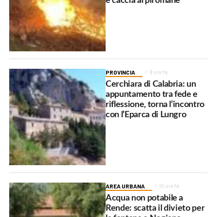
è caccia al piromane
PROVINCIA
9 ore fa
Cerchiara di Calabria: un
appuntamento tra fede e
riflessione, torna l’incontro
con l’Eparca di Lungro
AREA URBANA
10 ore fa
Acqua non potabile a
Rende: scatta il divieto per