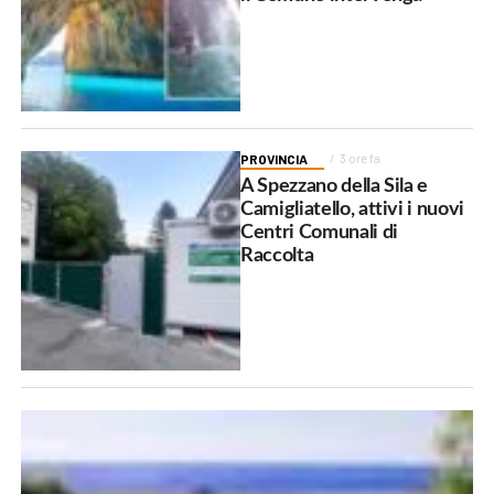
PROVINCIA
3 ore fa
A Spezzano della Sila e
Camigliatello, attivi i nuovi
Centri Comunali di
Raccolta