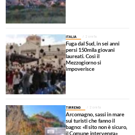
ITALIA
2 ore fa
Fuga dal Sud, in sei anni
persi 150mila giovani
laureati. Così il
Mezzogiorno si
impoverisce
TIRRENO
2 ore fa
Arcomagno, sassi in mare
sui turisti che fanno il
bagno: «Il sito non è sicuro,
il Comune intervenga»