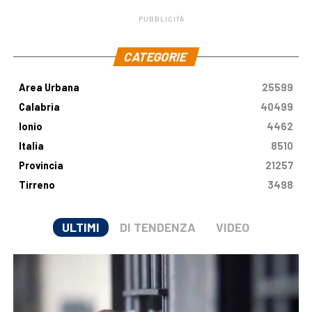
PUBBLICITÀ
.
CATEGORIE
Area Urbana
25599
Calabria
40499
Ionio
4462
Italia
8510
Provincia
21257
Tirreno
3498
ULTIMI
DI TENDENZA
VIDEO