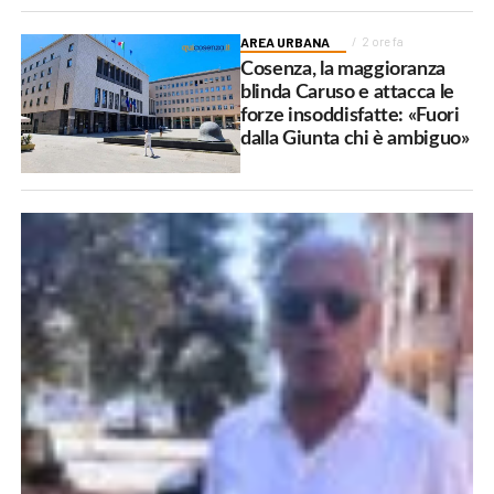
AREA URBANA
2 ore fa
Cosenza, la maggioranza
blinda Caruso e attacca le
forze insoddisfatte: «Fuori
dalla Giunta chi è ambiguo»