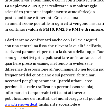
di Studio SMA e Gemmlab, e con il contributo scientifico
La Sapienza e CNR
, per realizzare un monitoraggio
scientifico (rumore e inquinamento atmosferico) in
postazioni fisse e itineranti. Grazie ad una
strumentazione portatile in ogni città vengono misurati
in continuo i valori di
PM10, PM2,5 e PM1 e di rumore
.
I dati saranno confrontati anche con i rilievi eseguiti
con una centralina fissa che rileverà la qualità dell’aria,
su diversi parametri, per tutta la durata della tappa. Due
sono gli obiettivi principali: scattare un’istantanea del
quartiere preso in esame, mettendo in evidenza le
differenze di esposizione all’inquinamento nei luoghi più
frequentati del quotidiano e sui percorsi abitudinari
necessari per gli spostamenti (parchi urbani, aree
perdonali, strade trafficate o percorsi casa scuola);
informare in tempo reale i cittadini attraverso la
pubblicazione dei risultati del monitoraggio sul portale
www.trenoverde.it
facilmente accessibile e