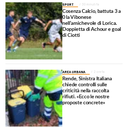
SPORT
30 minuti fa
Cosenza Calcio, battuta 3 a
0 la Vibonese
nell’amichevole di Lorica.
Doppietta di Achour e goal
di Ciotti
AREA URBANA
2 ore fa
Rende, Sinistra Italiana
chiede controlli sulle
criticità nella raccolta
rifiuti. «Ecco le nostre
proposte concrete»