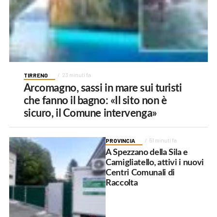
TIRRENO
23 minuti fa
Arcomagno, sassi in mare sui turisti
che fanno il bagno: «Il sito non è
sicuro, il Comune intervenga»
PROVINCIA
51 minuti fa
A Spezzano della Sila e
Camigliatello, attivi i nuovi
Centri Comunali di
Raccolta