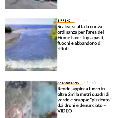
TIRRENO
1 ora fa
Scalea, scatta la nuova
ordinanza per l’area del
Fiume Lao: stop a pasti,
fuochi e abbandono di
rifiuti
AREA URBANA
2 ore fa
Rende, appicca fuoco in
oltre 2mila metri quadri di
verde e scappa: “pizzicato”
dai droni e denunciato –
VIDEO