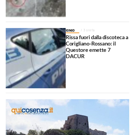
IONIO
3 ore fa
Rissa fuori dalla discoteca a
Corigliano-Rossano: il
Questore emette 7
DACUR