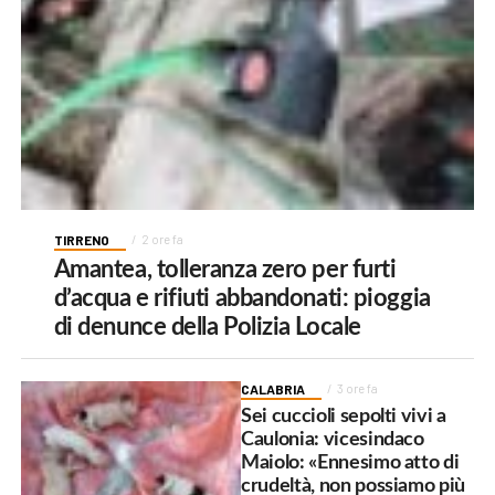
TIRRENO
2 ore fa
Amantea, tolleranza zero per furti
d’acqua e rifiuti abbandonati: pioggia
di denunce della Polizia Locale
CALABRIA
3 ore fa
Sei cuccioli sepolti vivi a
Caulonia: vicesindaco
Maiolo: «Ennesimo atto di
crudeltà, non possiamo più