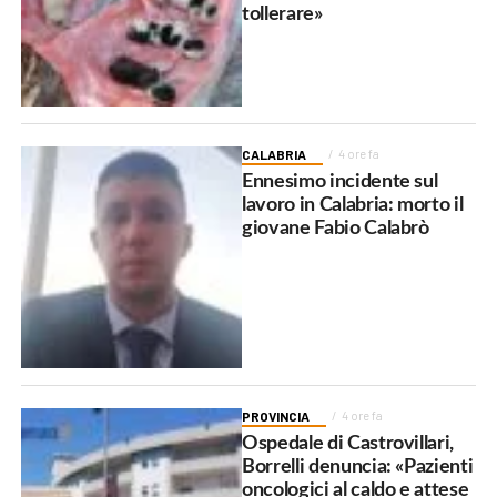
tollerare»
CALABRIA
4 ore fa
Ennesimo incidente sul
lavoro in Calabria: morto il
giovane Fabio Calabrò
PROVINCIA
4 ore fa
Ospedale di Castrovillari,
Borrelli denuncia: «Pazienti
oncologici al caldo e attese