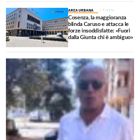
AREA URBANA
3 ore fa
Cosenza, la maggioranza
blinda Caruso e attacca le
forze insoddisfatte: «Fuori
dalla Giunta chi è ambiguo»