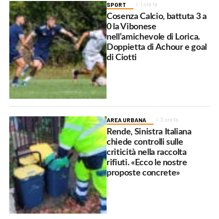
SPORT
1 ora fa
Cosenza Calcio, battuta 3 a
0 la Vibonese
nell’amichevole di Lorica.
Doppietta di Achour e goal
di Ciotti
AREA URBANA
3 ore fa
Rende, Sinistra Italiana
chiede controlli sulle
criticità nella raccolta
rifiuti. «Ecco le nostre
proposte concrete»