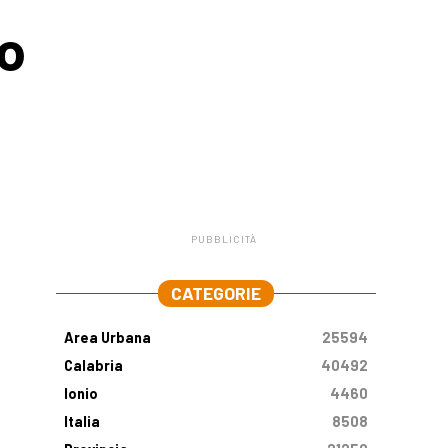
to
PUBBLICITÀ
.
CATEGORIE
Area Urbana
25594
Calabria
40492
Ionio
4460
Italia
8508