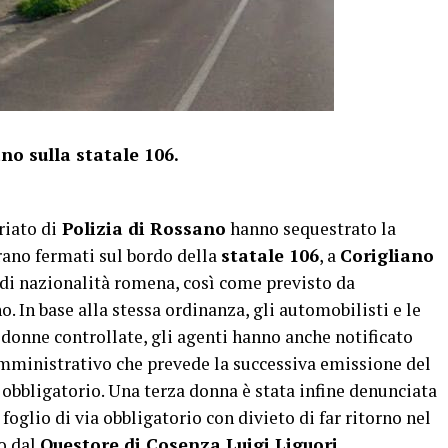
no sulla statale 106.
iato di
Polizia di Rossano
hanno sequestrato la
erano fermati sul bordo della
statale 106
, a
Corigliano
e di nazionalità romena, così come previsto da
. In base alla stessa ordinanza, gli automobilisti e le
 donne controllate, gli agenti hanno anche notificato
amministrativo che prevede la successiva emissione del
a obbligatorio. Una terza donna è stata infine denunciata
 foglio di via obbligatorio con divieto di far ritorno nel
o dal
Questore di Cosenza Luigi Liguori
.