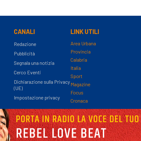
CANALI
LINK UTILI
Area Urbana
Redazione
Provincia
Pubblicità
Calabria
Segnala una notizia
Italia
Cerco Eventi
Sport
Dichiarazione sulla Privacy
Magazine
(UE)
Focus
Impostazione privacy
Cronaca
nza Registro Stampa n.9/2012 - Direttore Responsabile Simona Gambaro | P