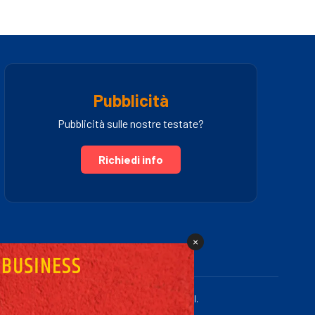
Pubblicità
Pubblicità sulle nostre testate?
Richiedi info
×
.IVA 03005460781 | Powered by Fullmidia s.r.l.