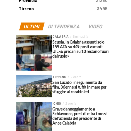
Provincia
21250
Tirreno
3495
ULTIMI
DI TENDENZA
VIDEO
CALABRIA
6 minuti fa
Scuola, in Calabria assunti solo
159 ATA su 449 posti vacanti:
UIL «6 precari su 10 restano fuori
dal ruolo»
TIRRENO
2 ore fa
San Lucido: inseguimento da
film, 36enne si tuffa in mare per
sfuggire ai carabinieri
IONIO
2 ore fa
Grave danneggiamento a
Schiavonea, presi di mira i mezzi
dell’azienda del presidente di
Ance Calabria