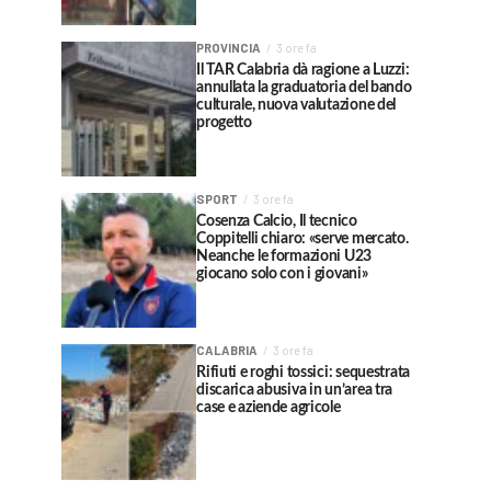
PROVINCIA
3 ore fa
Il TAR Calabria dà ragione a Luzzi:
annullata la graduatoria del bando
culturale, nuova valutazione del
progetto
SPORT
3 ore fa
Cosenza Calcio, Il tecnico
Coppitelli chiaro: «serve mercato.
Neanche le formazioni U23
giocano solo con i giovani»
CALABRIA
3 ore fa
Rifiuti e roghi tossici: sequestrata
discarica abusiva in un’area tra
case e aziende agricole