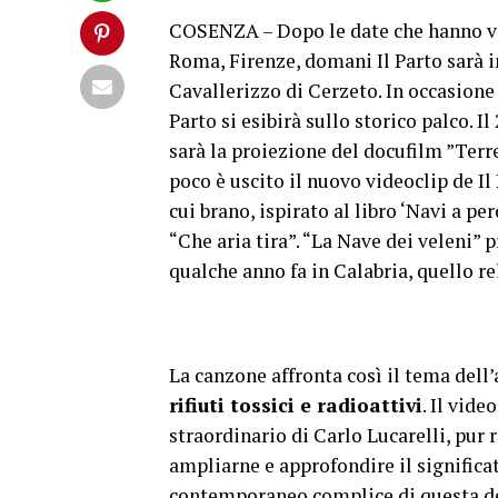
COSENZA – Dopo le date che hanno vis
Roma, Firenze, domani Il Parto sarà i
Cavallerizzo di Cerzeto. In occasion
Parto si esibirà sullo storico palco. I
sarà la proiezione del docufilm ”Terr
poco è uscito il nuovo videoclip de I
cui brano, ispirato al libro ‘Navi a pe
“Che aria tira”. “La Nave dei veleni”
qualche anno fa in Calabria, quello re
La canzone affronta così il tema del
rifiuti tossici e radioattivi
. Il vid
straordinario di Carlo Lucarelli, pur 
ampliarne e approfondire il significa
contemporaneo complice di questa de