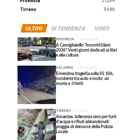
Provincia
21254
Tirreno
3496
ULTIMI
DI TENDENZA
VIDEO
PROVINCIA
24 minuti fa
A Camigliatello “IncontriSilani
2026”. Venti giorni dedicati ai libri
e alla cultura
CALABRIA
49 minuti fa
Ennesima tragedia sulla SS 106,
incidente tra auto e moto: un
morto e 3 feriti
TIRRENO
11 ore fa
Amantea, tolleranza zero per furti
d’acqua e rifiuti abbandonati:
pioggia di denunce della Polizia
Locale