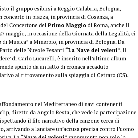
to il gruppo esibirsi a Reggio Calabria, Bologna,
n concerto in piazza, in provincia di Cosenza, a
e del Concertone del
Primo Maggio
di Roma, anche il
l 27 maggio, in occasione della Giornata della Legalità, ci
e di Musica” a Minerbio, in provincia di Bologna. Da
l Parto delle Nuvole Pesanti
“La Nave dei veleni”
, il
rdere’ di Carlo Lucarelli, è inserito nell’ultimo album
 prende spunto da un fatto di cronaca accaduto
lativo al ritrovamento sulla spiaggia di Cetraro (CS).
l’affondamento nel Mediterraneo di navi contenenti
eoclip, diretto da Angelo Resta, che vede la partecipazione
rispettando il filo narrativo della canzone cerca di
to, arrivando a lanciare un’accusa precisa contro l’uomo
riva. La
“Nave dei veleni”
rappresenta non solo la