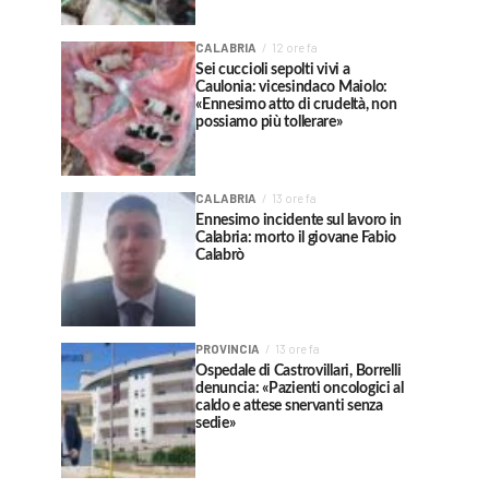
CALABRIA
12 ore fa
Sei cuccioli sepolti vivi a
Caulonia: vicesindaco Maiolo:
«Ennesimo atto di crudeltà, non
possiamo più tollerare»
CALABRIA
13 ore fa
Ennesimo incidente sul lavoro in
Calabria: morto il giovane Fabio
Calabrò
PROVINCIA
13 ore fa
Ospedale di Castrovillari, Borrelli
denuncia: «Pazienti oncologici al
caldo e attese snervanti senza
sedie»