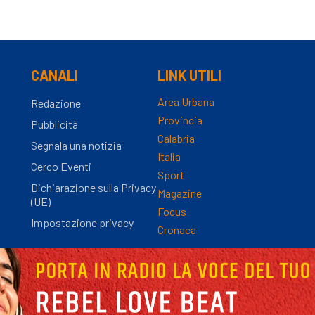
CANALI
LINK UTILI
Area Urbana
Redazione
Provincia
Pubblicità
Calabria
Segnala una notizia
Italia
Cerco Eventi
Sport
Dichiarazione sulla Privacy
Magazine
(UE)
Focus
Impostazione privacy
Cronaca
nza Registro Stampa n.9/2012 - Direttore Responsabile Simona Gambaro | P