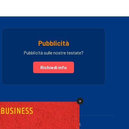
Pubblicità
Pubblicità sulle nostre testate?
Richiedi info
×
.IVA 03005460781 | Powered by Fullmidia s.r.l.