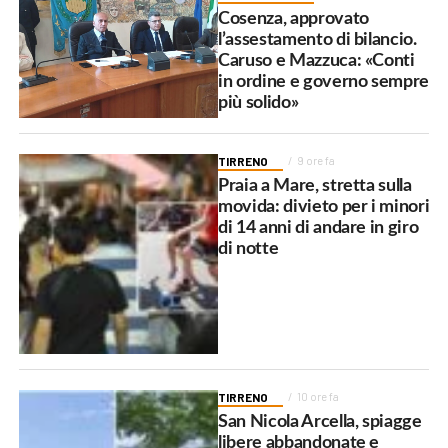
Cosenza, approvato
l’assestamento di bilancio.
Caruso e Mazzuca: «Conti
in ordine e governo sempre
più solido»
TIRRENO
9 ore fa
Praia a Mare, stretta sulla
movida: divieto per i minori
di 14 anni di andare in giro
di notte
TIRRENO
10 ore fa
San Nicola Arcella, spiagge
libere abbandonate e