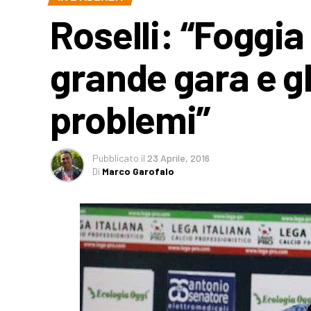
Roselli: “Foggia
grande gara e g
problemi”
Pubblicato
il
23 Aprile, 2016
Di
Marco Garofalo