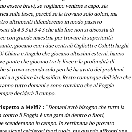
o essere bravi, se vogliamo venirne a capo, sia
ica sulle fasce, perché se la trovano solo dolori, ma
ietro altrimenti difenderemo in modo passivo
ati da 4 3 3 al 3 4 3 che alla fine non si discosta di
co con grande maestria per trovare la superiorità
nte, giocano con i due centrali Gigliotti e Coletti larghi,
 Di Chiara e Angelo che giocano altissimi esterni, hanno
e punte che giocano tra le linee e la profondità di
 si trova seconda solo perché ha avuto dei problemi,
nti a a guidare la classifica. Resto comunque dell’idea che
daranno tutto domani e sono convinto che al Foggia
empre deciderà il campo.
ispetto a Melfi? :
“
Domani avrò bisogno che tutta la
 contro il Foggia è una gara da dentro o fuori,
he scenderanno in campo. In settimana ho provato
re alcuni calciatori fuori ruolo, ma quando affronti una