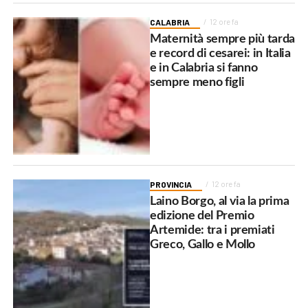
CALABRIA
12 ore fa
Maternità sempre più tarda
e record di cesarei: in Italia
e in Calabria si fanno
sempre meno figli
PROVINCIA
12 ore fa
Laino Borgo, al via la prima
edizione del Premio
Artemide: tra i premiati
Greco, Gallo e Mollo