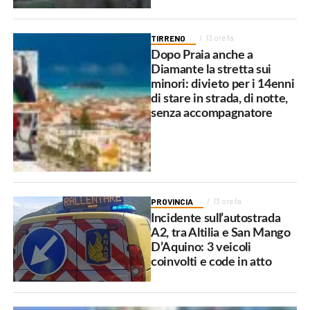
TIRRENO
13 ore fa
Dopo Praia anche a
Diamante la stretta sui
minori: divieto per i 14enni
di stare in strada, di notte,
senza accompagnatore
PROVINCIA
13 ore fa
Incidente sull’autostrada
A2, tra Altilia e San Mango
D’Aquino: 3 veicoli
coinvolti e code in atto