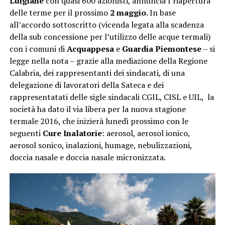
Luigiane
con quasi 600 azionisti, annuncia l’riapertura
delle terme per il prossimo
2 maggio.
In base
all’accordo sottoscritto (vicenda legata alla scadenza
della sub concessione per l’utilizzo delle acque termali)
con i comuni di
Acquappesa
e
Guardia Piemontese
– si
legge nella nota – grazie alla mediazione della Regione
Calabria, dei rappresentanti dei sindacati, di una
delegazione di lavoratori della Sateca e dei
rappresentatati delle sigle sindacali CGIL, CISL e UIL, la
società ha dato il via libera per la nuova stagione
termale 2016, che inizierà lunedì prossimo con le
seguenti
Cure Inalatorie
: aerosol, aerosol ionico,
aerosol sonico, inalazioni, humage, nebulizzazioni,
doccia nasale e doccia nasale micronizzata.