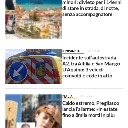
minori: divieto per i 14enni
di stare in strada, di notte,
senza accompagnatore
PROVINCIA
10 ore fa
Incidente sull’autostrada
A2, tra Altilia e San Mango
D’Aquino: 3 veicoli
coinvolti e code in atto
ITALIA
11 ore fa
Caldo estremo, Pregliasco
lancia l’allarme: «In estate
fino a 8mila morti in più»