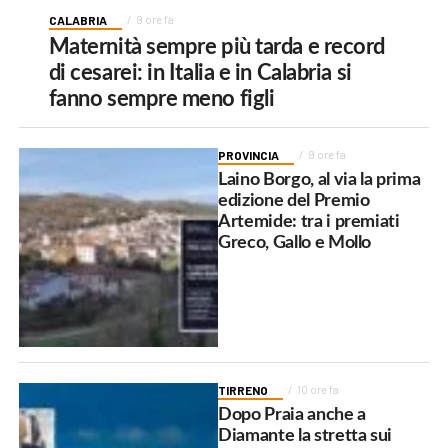
CALABRIA
9 ore fa
Maternità sempre più tarda e record
di cesarei: in Italia e in Calabria si
fanno sempre meno figli
PROVINCIA
9 ore fa
Laino Borgo, al via la prima
edizione del Premio
Artemide: tra i premiati
Greco, Gallo e Mollo
TIRRENO
10 ore fa
Dopo Praia anche a
Diamante la stretta sui