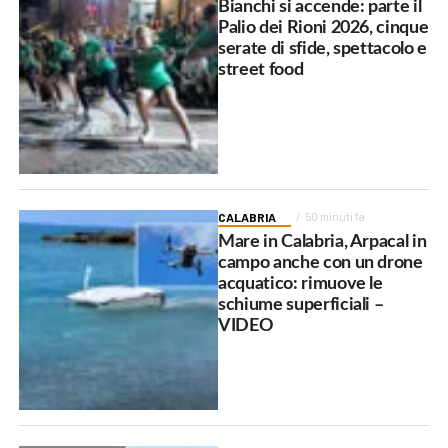
Bianchi si accende: parte il
Palio dei Rioni 2026, cinque
serate di sfide, spettacolo e
street food
CALABRIA
50 minuti fa
Mare in Calabria, Arpacal in
campo anche con un drone
acquatico: rimuove le
schiume superficiali –
VIDEO