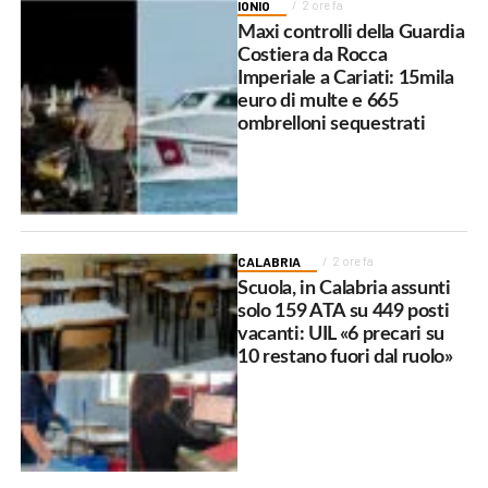
IONIO
2 ore fa
Maxi controlli della Guardia
Costiera da Rocca
Imperiale a Cariati: 15mila
euro di multe e 665
ombrelloni sequestrati
CALABRIA
2 ore fa
Scuola, in Calabria assunti
solo 159 ATA su 449 posti
vacanti: UIL «6 precari su
10 restano fuori dal ruolo»