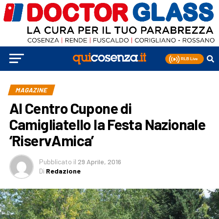
MAGAZINE
Al Centro Cupone di
Camigliatello la Festa Nazionale
‘RiservAmica’
Pubblicato
il
29 Aprile, 2016
Di
Redazione