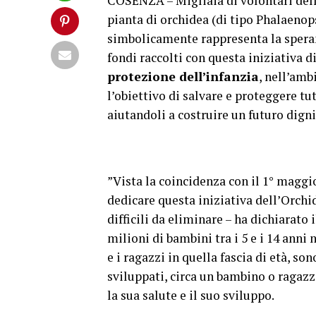
COSENZA – Migliaia di volontari dell’
pianta di orchidea (di tipo Phalaenop
simbolicamente rappresenta la speranz
fondi raccolti con questa iniziativa d
protezione dell’infanzia
, nell’am
l’obiettivo di salvare e proteggere tutt
aiutandoli a costruire un futuro dign
”Vista la coincidenza con il 1° maggio,
dedicare questa iniziativa dell’Orchi
difficili da eliminare – ha dichiarato
milioni di bambini tra i 5 e i 14 anni n
e i ragazzi in quella fascia di età, s
sviluppati, circa un bambino o ragazzo 
la sua salute e il suo sviluppo.