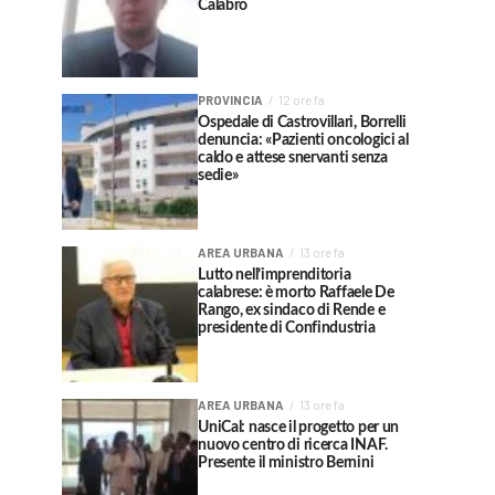
Calabrò
PROVINCIA
12 ore fa
Ospedale di Castrovillari, Borrelli
denuncia: «Pazienti oncologici al
caldo e attese snervanti senza
sedie»
AREA URBANA
13 ore fa
Lutto nell’imprenditoria
calabrese: è morto Raffaele De
Rango, ex sindaco di Rende e
presidente di Confindustria
AREA URBANA
13 ore fa
UniCal: nasce il progetto per un
nuovo centro di ricerca INAF.
Presente il ministro Bernini