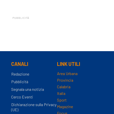
PUBBLICITÀ
CANALI
LINK UTILI
Area Urbana
Redazione
Provincia
Pubblicità
Calabria
Segnala una notizia
Italia
Cerco Eventi
Sport
Dichiarazione sulla Privacy
Magazine
(UE)
Focus