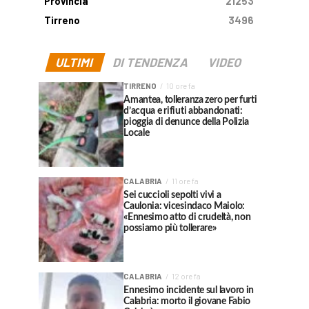
Provincia
21253
Tirreno
3496
ULTIMI
DI TENDENZA
VIDEO
TIRRENO
10 ore fa
Amantea, tolleranza zero per furti
d’acqua e rifiuti abbandonati:
pioggia di denunce della Polizia
Locale
CALABRIA
11 ore fa
Sei cuccioli sepolti vivi a
Caulonia: vicesindaco Maiolo:
«Ennesimo atto di crudeltà, non
possiamo più tollerare»
CALABRIA
12 ore fa
Ennesimo incidente sul lavoro in
Calabria: morto il giovane Fabio