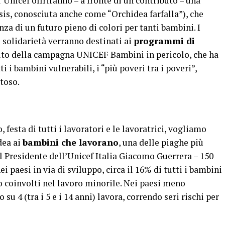
Unicef offriranno – a fronte di un contributo – una
sis, conosciuta anche come “Orchidea farfalla”), che
a di un futuro pieno di colori per tanti bambini. I
i solidarietà verranno destinati ai
programmi di
bito della campagna UNICEF Bambini in pericolo, che ha
i i bambini vulnerabili, i “più poveri tra i poveri”,
itoso.
 festa di tutti i lavoratori e le lavoratrici, vogliamo
dea ai
bambini che lavorano
, una delle piaghe più
 il Presidente dell’Unicef Italia Giacomo Guerrera – 150
ei paesi in via di sviluppo, circa il 16% di tutti i bambini
ono coinvolti nel lavoro minorile. Nei paesi meno
su 4 (tra i 5 e i 14 anni) lavora, correndo seri rischi per