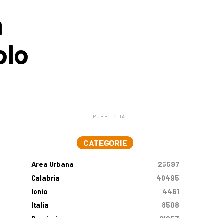
a
olo
PUBBLICITÀ
.
CATEGORIE
Area Urbana
25597
Calabria
40495
Ionio
4461
Italia
8508