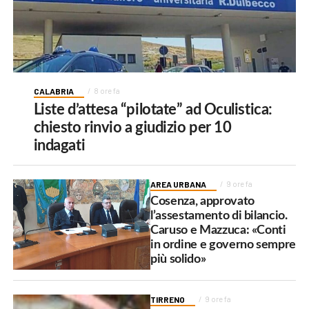
CALABRIA
8 ore fa
Liste d’attesa “pilotate” ad Oculistica:
chiesto rinvio a giudizio per 10
indagati
AREA URBANA
9 ore fa
Cosenza, approvato
l’assestamento di bilancio.
Caruso e Mazzuca: «Conti
in ordine e governo sempre
più solido»
TIRRENO
9 ore fa