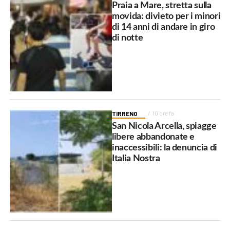
Praia a Mare, stretta sulla
movida: divieto per i minori
di 14 anni di andare in giro
di notte
TIRRENO
10 ore fa
San Nicola Arcella, spiagge
libere abbandonate e
inaccessibili: la denuncia di
Italia Nostra