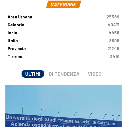
CATEGORIE
Area Urbana
25589
Calabria
40471
Ionio
4458
Italia
8506
Provincia
21246
Tirreno
3491
ULTIMI
DI TENDENZA
VIDEO