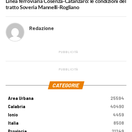
Linea ferroviaria Cosenza-Catanzaro: le condizioni del
tratto Soveria Mannelli-Rogliano
Redazione
PUBBLICITÀ
PUBBLICITÀ
.
CATEGORIE
Area Urbana
25594
Calabria
40490
Ionio
4459
Italia
8508
Provincia
21249