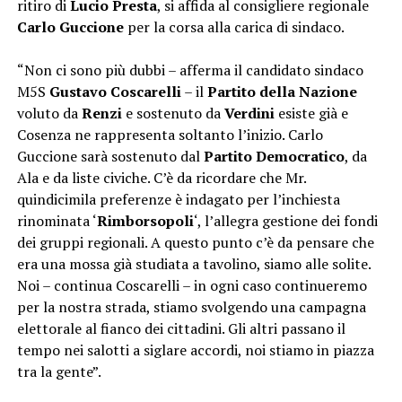
ritiro di
Lucio Presta
, si affida al consigliere regionale
Carlo Guccione
per la corsa alla carica di sindaco.
“Non ci sono più dubbi – afferma il candidato sindaco
M5S
Gustavo Coscarelli
– il
Partito della Nazione
voluto da
Renzi
e sostenuto da
Verdini
esiste già e
Cosenza ne rappresenta soltanto l’inizio. Carlo
Guccione sarà sostenuto dal
Partito Democratico
, da
Ala e da liste civiche. C’è da ricordare che Mr.
quindicimila preferenze è indagato per l’inchiesta
rinominata ‘
Rimborsopoli
‘, l’allegra gestione dei fondi
dei gruppi regionali. A questo punto c’è da pensare che
era una mossa già studiata a tavolino, siamo alle solite.
Noi – continua Coscarelli – in ogni caso continueremo
per la nostra strada, stiamo svolgendo una campagna
elettorale al fianco dei cittadini. Gli altri passano il
tempo nei salotti a siglare accordi, noi stiamo in piazza
tra la gente”.