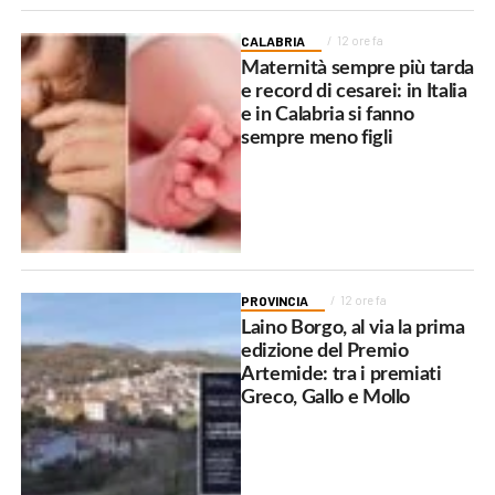
CALABRIA
12 ore fa
Maternità sempre più tarda
e record di cesarei: in Italia
e in Calabria si fanno
sempre meno figli
PROVINCIA
12 ore fa
Laino Borgo, al via la prima
edizione del Premio
Artemide: tra i premiati
Greco, Gallo e Mollo