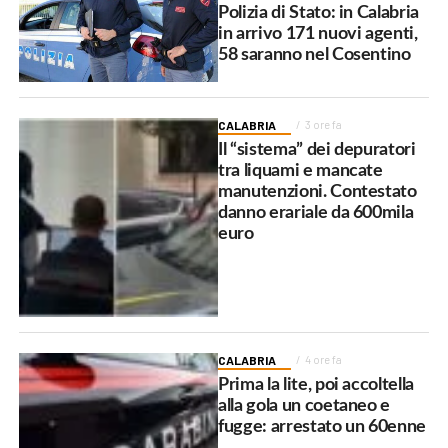
Polizia di Stato: in Calabria
in arrivo 171 nuovi agenti,
58 saranno nel Cosentino
CALABRIA
3 ore fa
Il “sistema” dei depuratori
tra liquami e mancate
manutenzioni. Contestato
danno erariale da 600mila
euro
CALABRIA
4 ore fa
Prima la lite, poi accoltella
alla gola un coetaneo e
fugge: arrestato un 60enne