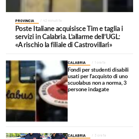
PROVINCIA
42 minuti fa
Poste Italiane acquisisce Tim e taglia i
servizi in Calabria. L’allarme dell’UGL:
«A rischio la filiale di Castrovillari»
CALABRIA
1 ora fa
Fondi per studenti disabili
usati per l’acquisto di uno
scuolabus non a norma, 3
persone indagate
CALABRIA
3 ore fa