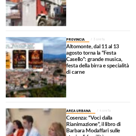
PROVINCIA
3 ore fa
Altomonte, dal 11 al 13
agosto torna la “Festa
Casello”: grande musica,
festa della birra e specialità
di carne
AREA URBANA
4 ore fa
Cosenza: “Voci dalla
Rianimazione”, il libro di
Barbara Modaffari sulle