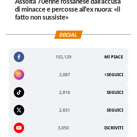
Assolta 70enne rossanese dall’accusa
di minacce e percosse all’ex nuora: «il
fatto non sussiste»
SOCIAL
102,129
MI PIACE
2,087
SEGUICI
2,816
SEGUICI
2,831
SEGUICI
3,050
ISCRIVITI