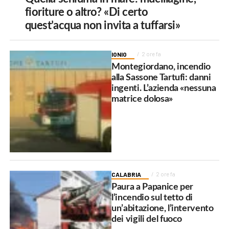
fioriture o altro? «Di certo
quest’acqua non invita a tuffarsi»
IONIO
2 ore fa
Montegiordano, incendio
alla Sassone Tartufi: danni
ingenti. L’azienda «nessuna
matrice dolosa»
CALABRIA
2 ore fa
Paura a Papanice per
l’incendio sul tetto di
un’abitazione, l’intervento
dei vigili del fuoco