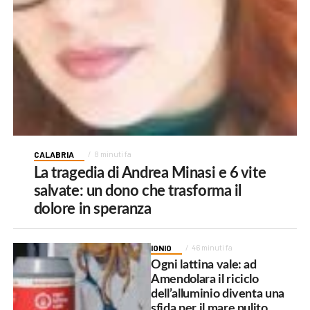
CALABRIA
8 minuti fa
La tragedia di Andrea Minasi e 6 vite
salvate: un dono che trasforma il
dolore in speranza
IONIO
46 minuti fa
Ogni lattina vale: ad
Amendolara il riciclo
dell’alluminio diventa una
sfida per il mare pulito