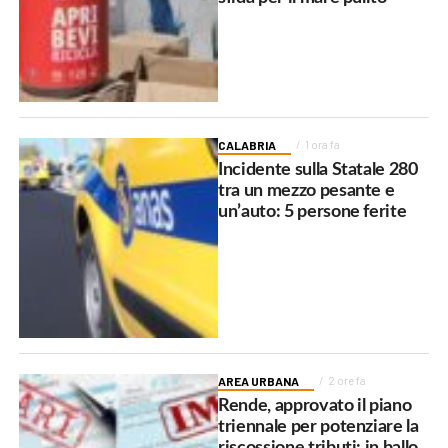
CALABRIA
1 ora fa
Incidente sulla Statale 280
tra un mezzo pesante e
un’auto: 5 persone ferite
AREA URBANA
2 ore fa
Rende, approvato il piano
triennale per potenziare la
riscossione tributi: in ballo