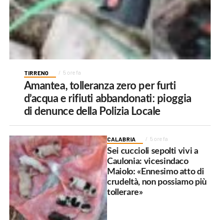
TIRRENO
5 ore fa
Amantea, tolleranza zero per furti
d’acqua e rifiuti abbandonati: pioggia
di denunce della Polizia Locale
CALABRIA
5 ore fa
Sei cuccioli sepolti vivi a
Caulonia: vicesindaco
Maiolo: «Ennesimo atto di
crudeltà, non possiamo più
tollerare»