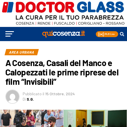
AREA URBANA
A Cosenza, Casali del Manco e
Calopezzati le prime riprese del
film “Invisibili”
Pubblicato
il
15 Ottobre, 2024
Di
S.G.