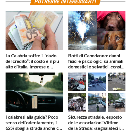
POTREBBE INTERESSARTI
La Calabria soffre il “dazio
Botti di Capodanno: danni
del credito”: il costo è il più
fisici e psicologici su animali
alto d’Italia. Imprese e
domestici e selvatici, consigli
famiglie penalizzate
utili
I calabresi alla guida? Poco
Sicurezza stradale, esposto
senso dell’orientamento, il
delle associazioni Vittime
62% sbaglia strada anche col
della Strada: «segnalateci i