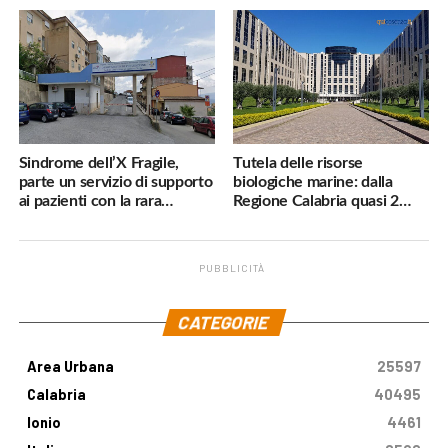
navigatore
pericoli, interverremo
subito»
Sindrome dell’X Fragile,
Tutela delle risorse
parte un servizio di supporto
biologiche marine: dalla
ai pazienti con la rara
Regione Calabria quasi 2
malattia genetica
milioni di euro
PUBBLICITÀ
.
CATEGORIE
Area Urbana
25597
Calabria
40495
Ionio
4461