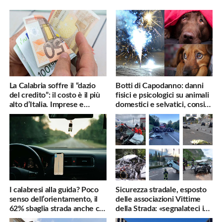
La Calabria soffre il “dazio
Botti di Capodanno: danni
del credito”: il costo è il più
fisici e psicologici su animali
alto d’Italia. Imprese e
domestici e selvatici, consigli
famiglie penalizzate
utili
I calabresi alla guida? Poco
Sicurezza stradale, esposto
senso dell’orientamento, il
delle associazioni Vittime
62% sbaglia strada anche col
della Strada: «segnalateci i
navigatore
pericoli, interverremo