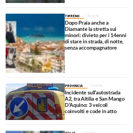
TIRRENO
6 ore fa
Dopo Praia anche a
Diamante la stretta sui
minori: divieto per i 14enni
di stare in strada, di notte,
senza accompagnatore
PROVINCIA
6 ore fa
Incidente sull’autostrada
A2, tra Altilia e San Mango
D’Aquino: 3 veicoli
coinvolti e code in atto
ITALIA
6 ore fa