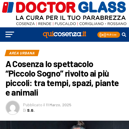
AREA URBANA
A Cosenza lo spettacolo
“Piccolo Sogno” rivolto ai più
piccoli: tra tempi, spazi, piante
e animali
Pubblicato
il
11 Marzo, 2025
Di
S.G.