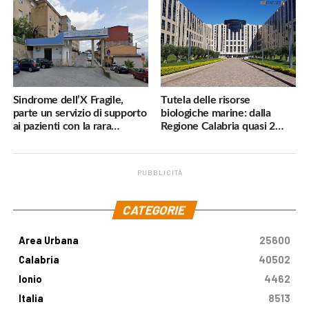
subito»
Sindrome dell’X Fragile,
Tutela delle risorse
parte un servizio di supporto
biologiche marine: dalla
ai pazienti con la rara
Regione Calabria quasi 2
malattia genetica
milioni di euro
PUBBLICITÀ
.
CATEGORIE
Area Urbana
25600
Calabria
40502
Ionio
4462
Italia
8513