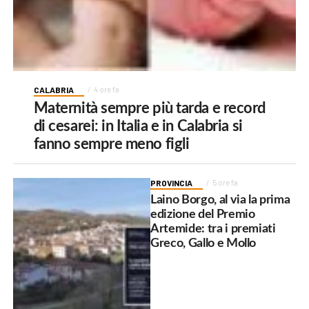
CALABRIA
4 ore fa
Maternità sempre più tarda e record
di cesarei: in Italia e in Calabria si
fanno sempre meno figli
PROVINCIA
5 ore fa
Laino Borgo, al via la prima
edizione del Premio
Artemide: tra i premiati
Greco, Gallo e Mollo