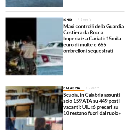
IONIO
2 ore fa
Maxi controlli della Guardia
Costiera da Rocca
Imperiale a Cariati: 15mila
euro di multe e 665
ombrelloni sequestrati
CALABRIA
2 ore fa
Scuola, in Calabria assunti
solo 159 ATA su 449 posti
vacanti: UIL «6 precari su
10 restano fuori dal ruolo»