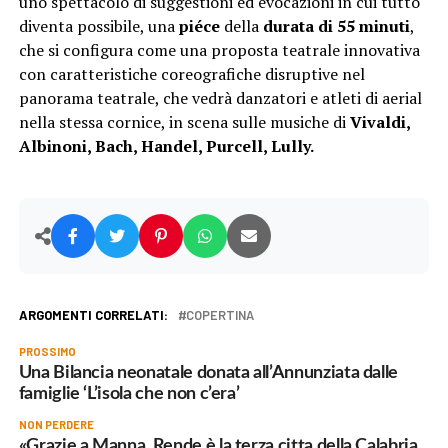
uno spettacolo di suggestioni ed evocazioni in cui tutto
diventa possibile, una
piéce
della
durata di 55 minuti
,
che si configura come una proposta teatrale innovativa
con caratteristiche coreografiche disruptive nel
panorama teatrale, che vedrà danzatori e atleti di aerial
nella stessa cornice, in scena sulle musiche di
Vivaldi,
Albinoni, Bach, Handel, Purcell, Lully.
ARGOMENTI CORRELATI:
COPERTINA
PROSSIMO
Una Bilancia neonatale donata all’Annunziata dalle
famiglie ‘L’isola che non c’era’
NON PERDERE
«Grazie a Manna, Rende è la terza citta della Calabria