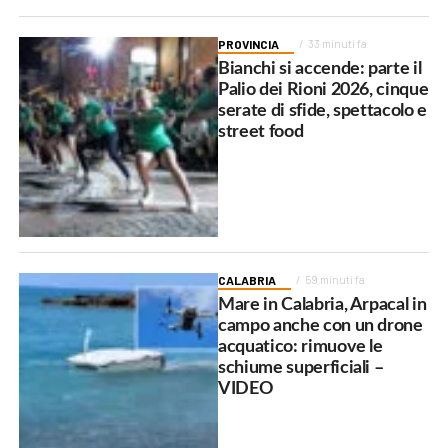
PROVINCIA
33 minuti fa
Bianchi si accende: parte il
Palio dei Rioni 2026, cinque
serate di sfide, spettacolo e
street food
CALABRIA
59 minuti fa
Mare in Calabria, Arpacal in
campo anche con un drone
acquatico: rimuove le
schiume superficiali –
VIDEO