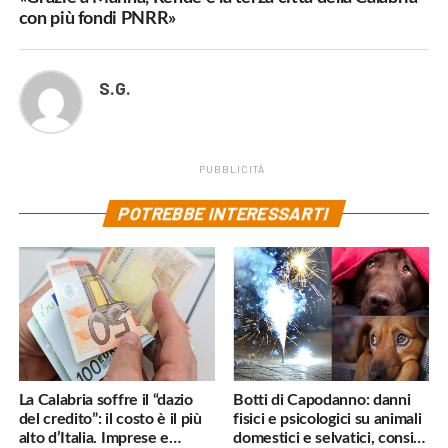
con più fondi PNRR»
S.G.
PUBBLICITÀ
POTREBBE INTERESSARTI
La Calabria soffre il “dazio
Botti di Capodanno: danni
del credito”: il costo è il più
fisici e psicologici su animali
alto d’Italia. Imprese e
domestici e selvatici, consigli