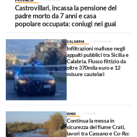
PROVINCIA
Castrovillari, incassa la pensione del
padre morto da 7 anni e casa
popolare occupata: coniugi nei guai
CALABRIA
33 minuti fa
Infiltrazioni mafiose negli
appalti pubblici tra Sicilia e
Calabria. Flusso fittizio da
oltre 370mila euro e 12
misure cautelari
IONIO
1 ora fa
Continua la messa in
sicurezza del fiume Crati,
lavori tra Cassano e Co-Ro: