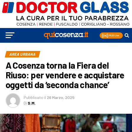
AREA URBANA
A Cosenza torna la Fiera del
Riuso: per vendere e acquistare
oggetti da ‘seconda chance’
Pubblicato
il
26 Marzo, 2025
Di
S.M.