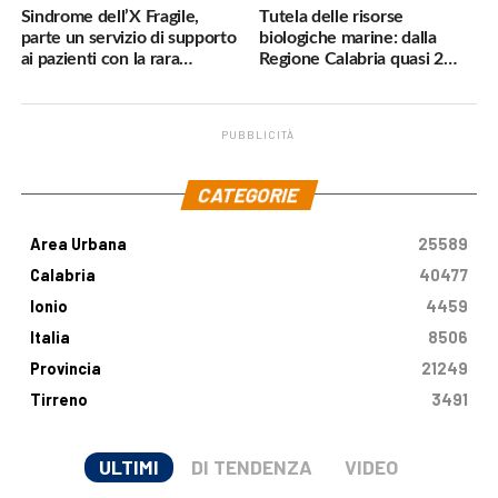
Sindrome dell’X Fragile,
Tutela delle risorse
parte un servizio di supporto
biologiche marine: dalla
ai pazienti con la rara
Regione Calabria quasi 2
malattia genetica
milioni di euro
PUBBLICITÀ
.
CATEGORIE
Area Urbana
25589
Calabria
40477
Ionio
4459
Italia
8506
Provincia
21249
Tirreno
3491
ULTIMI
DI TENDENZA
VIDEO