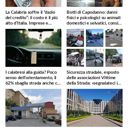
La Calabria soffre il “dazio
Botti di Capodanno: danni
del credito”: il costo è il più
fisici e psicologici su animali
alto d’Italia. Imprese e
domestici e selvatici, consigli
famiglie penalizzate
utili
I calabresi alla guida? Poco
Sicurezza stradale, esposto
senso dell’orientamento, il
delle associazioni Vittime
62% sbaglia strada anche col
della Strada: «segnalateci i
navigatore
pericoli, interverremo
subito»