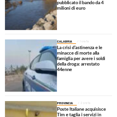
pubblicato il bando da 4
milioni di euro
CALABRIA
1 ora fa
La crisi d’astinenza e le
minacce di morte alla
famiglia per avere i soldi
della droga: arrestato
44enne
PROVINCIA
2 ore fa
Poste Italiane acquisisce
Tim e taglia i servizi in