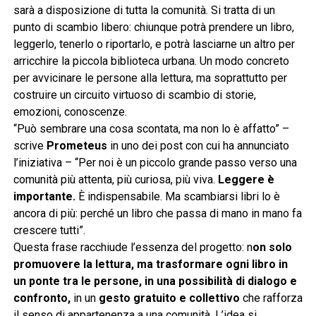
sarà a disposizione di tutta la comunità. Si tratta di un
punto di scambio libero: chiunque potrà prendere un libro,
leggerlo, tenerlo o riportarlo, e potrà lasciarne un altro per
arricchire la piccola biblioteca urbana. Un modo concreto
per avvicinare le persone alla lettura, ma soprattutto per
costruire un circuito virtuoso di scambio di storie,
emozioni, conoscenze.
“Può sembrare una cosa scontata, ma non lo è affatto” –
scrive
Prometeus
in uno dei post con cui ha annunciato
l’iniziativa – “Per noi è un piccolo grande passo verso una
comunità più attenta, più curiosa, più viva.
Leggere è
importante.
È indispensabile. Ma scambiarsi libri lo è
ancora di più: perché un libro che passa di mano in mano fa
crescere tutti”.
Questa frase racchiude l’essenza del progetto: n
on solo
promuovere la lettura, ma trasformare ogni libro in
un ponte tra le persone, in una possibilità di dialogo e
confronto,
in un
gesto gratuito e collettivo
che rafforza
il senso di appartenenza a una comunità. L’idea si