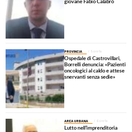
giovane Fabio Calabrò
PROVINCIA
5 ore fa
Ospedale di Castrovillari,
Borrelli denuncia: «Pazienti
oncologici al caldo e attese
snervanti senza sedie»
AREA URBANA
6 ore fa
Lutto nell’imprenditoria