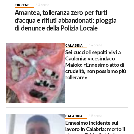
TIRRENO
3 ore fa
Amantea, tolleranza zero per furti
d’acqua e rifiuti abbandonati: pioggia
di denunce della Polizia Locale
CALABRIA
4 ore fa
Sei cuccioli sepolti vivi a
Caulonia: vicesindaco
Maiolo: «Ennesimo atto di
crudeltà, non possiamo più
tollerare»
CALABRIA
5 ore fa
Ennesimo incidente sul
lavoro in Calabria: morto il