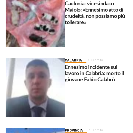
Caulonia: vicesindaco
Maiolo: «Ennesimo atto di
crudeltà, non possiamo più
tollerare»
CALABRIA
10 ore fa
Ennesimo incidente sul
lavoro in Calabria: morto il
giovane Fabio Calabrò
PROVINCIA
11 ore fa