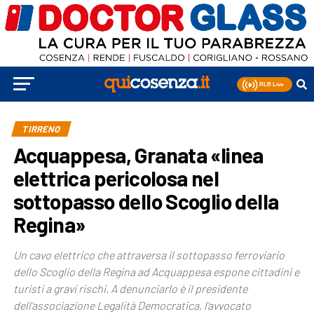
TIRRENO
Acquappesa, Granata «linea
elettrica pericolosa nel
sottopasso dello Scoglio della
Regina»
Un cavo elettrico che attraversa il sottopasso ferroviario
dello Scoglio della Regina ad Acquappesa espone cittadini e
turisti a gravi rischi. A denunciarlo è il presidente
dell’associazione Legalità Democratica, l’avvocato