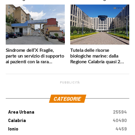
navigatore
pericoli, interverremo
subito»
Sindrome dell’X Fragile,
Tutela delle risorse
parte un servizio di supporto
biologiche marine: dalla
ai pazienti con la rara
Regione Calabria quasi 2
malattia genetica
milioni di euro
PUBBLICITÀ
.
CATEGORIE
Area Urbana
25594
Calabria
40490
Ionio
4459