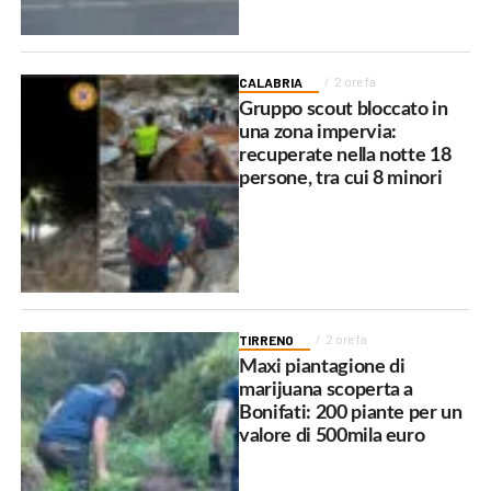
CALABRIA
2 ore fa
Gruppo scout bloccato in
una zona impervia:
recuperate nella notte 18
persone, tra cui 8 minori
TIRRENO
2 ore fa
Maxi piantagione di
marijuana scoperta a
Bonifati: 200 piante per un
valore di 500mila euro