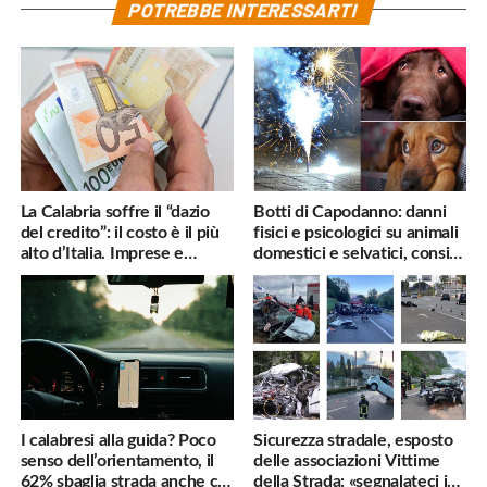
POTREBBE INTERESSARTI
La Calabria soffre il “dazio
Botti di Capodanno: danni
del credito”: il costo è il più
fisici e psicologici su animali
alto d’Italia. Imprese e
domestici e selvatici, consigli
famiglie penalizzate
utili
I calabresi alla guida? Poco
Sicurezza stradale, esposto
senso dell’orientamento, il
delle associazioni Vittime
62% sbaglia strada anche col
della Strada: «segnalateci i