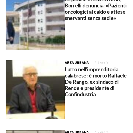
Borrelli denuncia: «Pazienti
oncologici al caldo e attese
snervanti senza sedie»
AREA URBANA
2 ore fa
Lutto nell’imprenditoria
calabrese: è morto Raffaele
De Rango, ex sindaco di
Rende e presidente di
Confindustria
AREA URBANA
2 ore fa