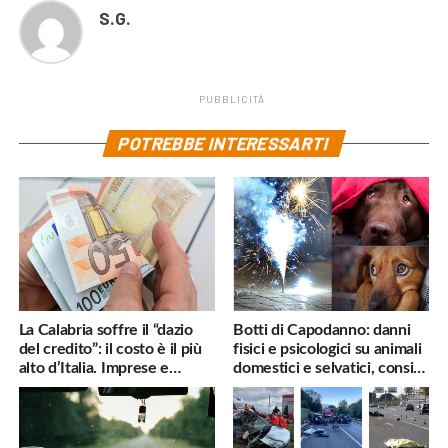
S.G.
PUBBLICITÀ
POTREBBE INTERESSARTI
La Calabria soffre il “dazio
Botti di Capodanno: danni
del credito”: il costo è il più
fisici e psicologici su animali
alto d’Italia. Imprese e
domestici e selvatici, consigli
famiglie penalizzate
utili