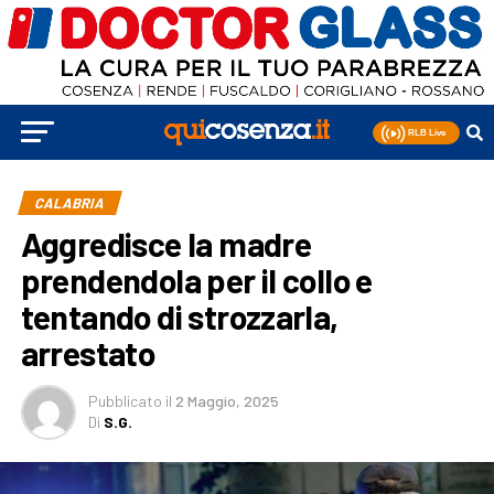
CALABRIA
Aggredisce la madre
prendendola per il collo e
tentando di strozzarla,
arrestato
Pubblicato
il
2 Maggio, 2025
Di
S.G.