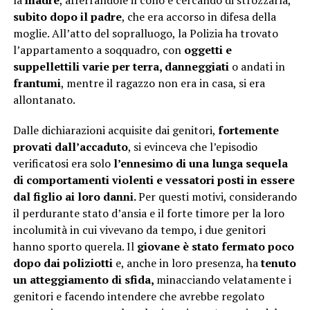
la
madre
, afferrandole il collo e cercando di strozzarla,
subito dopo il padre
, che era accorso in difesa della
moglie. All’atto del sopralluogo, la Polizia ha trovato
l’appartamento a soqquadro, con
oggetti e
suppellettili varie per terra, danneggiati
o andati in
frantumi
, mentre il ragazzo non era in casa, si era
allontanato.
Dalle dichiarazioni acquisite dai genitori,
fortemente
provati dall’accaduto
, si evinceva che l’episodio
verificatosi era solo
l’ennesimo di una lunga sequela
di comportamenti violenti e vessatori posti in essere
dal figlio ai loro danni.
Per questi motivi, considerando
il perdurante stato d’ansia e il forte timore per la loro
incolumità in cui vivevano da tempo, i due genitori
hanno sporto querela. Il
giovane è stato fermato poco
dopo dai poliziotti
e, anche in loro presenza, ha
tenuto
un atteggiamento di sfida,
minacciando velatamente i
genitori e facendo intendere che avrebbe regolato