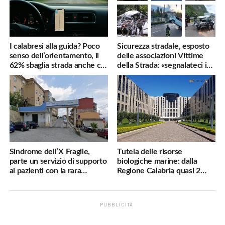
I calabresi alla guida? Poco
Sicurezza stradale, esposto
senso dell’orientamento, il
delle associazioni Vittime
62% sbaglia strada anche col
della Strada: «segnalateci i
navigatore
pericoli, interverremo
subito»
Sindrome dell’X Fragile,
Tutela delle risorse
parte un servizio di supporto
biologiche marine: dalla
ai pazienti con la rara
Regione Calabria quasi 2
malattia genetica
milioni di euro
PUBBLICITÀ
.