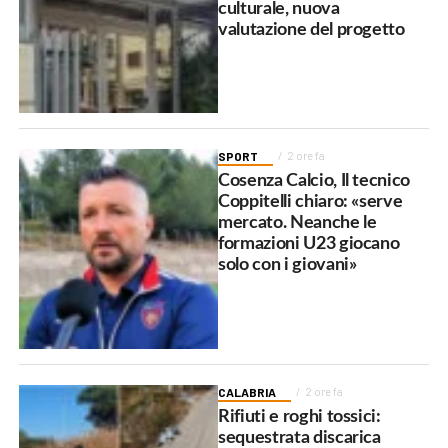
culturale, nuova
valutazione del progetto
SPORT
2 ore fa
Cosenza Calcio, Il tecnico
Coppitelli chiaro: «serve
mercato. Neanche le
formazioni U23 giocano
solo con i giovani»
CALABRIA
2 ore fa
Rifiuti e roghi tossici:
sequestrata discarica