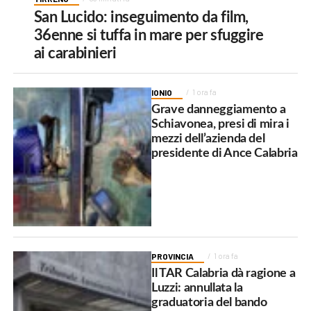
San Lucido: inseguimento da film,
36enne si tuffa in mare per sfuggire
ai carabinieri
IONIO
1 ora fa
Grave danneggiamento a
Schiavonea, presi di mira i
mezzi dell’azienda del
presidente di Ance Calabria
PROVINCIA
1 ora fa
Il TAR Calabria dà ragione a
Luzzi: annullata la
graduatoria del bando