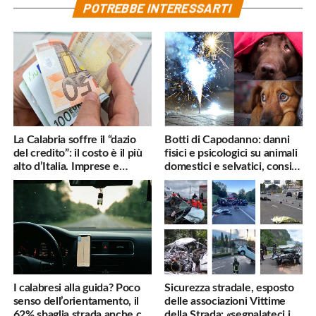
POTREBBE INTERESSARTI
La Calabria soffre il “dazio
Botti di Capodanno: danni
del credito”: il costo è il più
fisici e psicologici su animali
alto d’Italia. Imprese e
domestici e selvatici, consigli
famiglie penalizzate
utili
I calabresi alla guida? Poco
Sicurezza stradale, esposto
senso dell’orientamento, il
delle associazioni Vittime
62% sbaglia strada anche col
della Strada: «segnalateci i