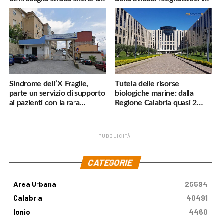
navigatore
pericoli, interverremo
subito»
Sindrome dell’X Fragile,
Tutela delle risorse
parte un servizio di supporto
biologiche marine: dalla
ai pazienti con la rara
Regione Calabria quasi 2
malattia genetica
milioni di euro
PUBBLICITÀ
.
CATEGORIE
Area Urbana
25594
Calabria
40491
Ionio
4460