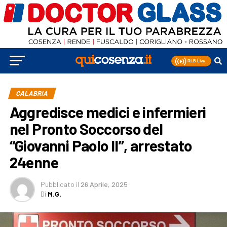
CALABRIA
Aggredisce medici e infermieri
nel Pronto Soccorso del
“Giovanni Paolo II”, arrestato
24enne
Pubblicato
il
26 Aprile, 2025
Di
M.G.