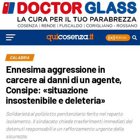
CALABRIA
Ennesima aggressione in
carcere ai danni di un agente,
Consipe: «situazione
insostenibile e deleteria»
Solidarietà al poliziotto penitenziario ferito nel reparto
isolamento. Il sindacato chiede trasferimenti immediati dei
detenuti responsabili e un rafforzamento urgente della
sicurezza.