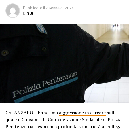
Pubblicato
il
7 Gennaio, 2026
Di
S.G.
CATANZARO – Ennesima
aggressione in carcere
sulla
quale il Consipe – la Confederazione Sindacale di Polizia
Penitenziaria – esprime «profonda solidarietà al collega