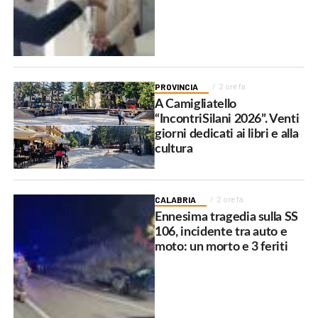
PROVINCIA
2 ore fa
A Camigliatello
“IncontriSilani 2026”. Venti
giorni dedicati ai libri e alla
cultura
CALABRIA
2 ore fa
Ennesima tragedia sulla SS
106, incidente tra auto e
moto: un morto e 3 feriti