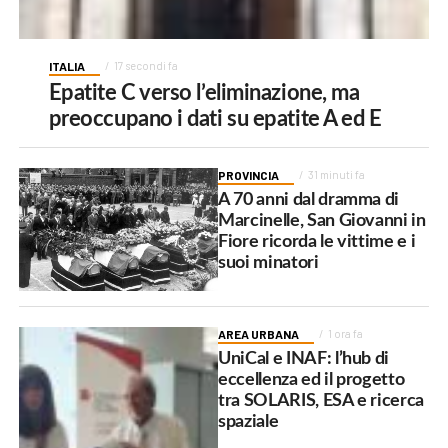
ITALIA
17 secondi fa
Epatite C verso l’eliminazione, ma
preoccupano i dati su epatite A ed E
PROVINCIA
31 minuti fa
A 70 anni dal dramma di
Marcinelle, San Giovanni in
Fiore ricorda le vittime e i
suoi minatori
AREA URBANA
1 ora fa
UniCal e INAF: l’hub di
eccellenza ed il progetto
tra SOLARIS, ESA e ricerca
spaziale