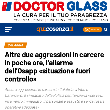
CALABRIA
Altre due aggressioni in carcere
in poche ore, l’allarme
dell’Osapp «situazione fuori
controllo»
Ancora aggressioni in carcere in Calabria, a Vibo e
Catanzaro. Il sindacato della Polizia penitenziaria «serve un
intervento immediato, il personale è esausto e senza tutele
operative adeguate»