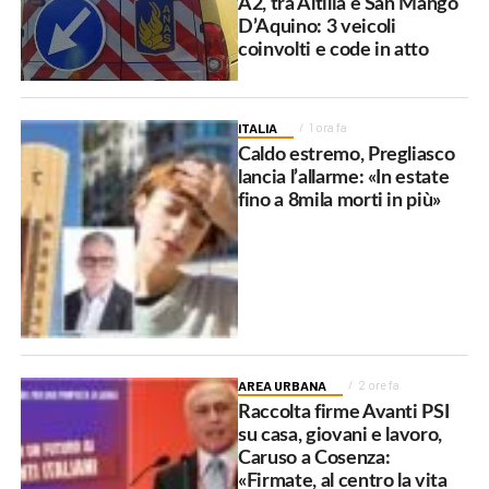
A2, tra Altilia e San Mango
D’Aquino: 3 veicoli
coinvolti e code in atto
ITALIA
1 ora fa
Caldo estremo, Pregliasco
lancia l’allarme: «In estate
fino a 8mila morti in più»
AREA URBANA
2 ore fa
Raccolta firme Avanti PSI
su casa, giovani e lavoro,
Caruso a Cosenza:
«Firmate, al centro la vita