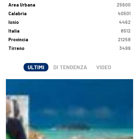
Area Urbana
25600
Calabria
40501
Ionio
4462
Italia
8512
Provincia
21258
Tirreno
3499
ULTIMI
DI TENDENZA
VIDEO