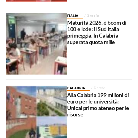
ITALIA
2 ore fa
Maturità 2026, è boom di
100 e lode: il Sud Italia
primeggia. In Calabria
superata quota mille
CALABRIA
3 ore fa
Alla Calabria 199 milioni di
euro per le università:
Unical primo ateneo per le
risorse