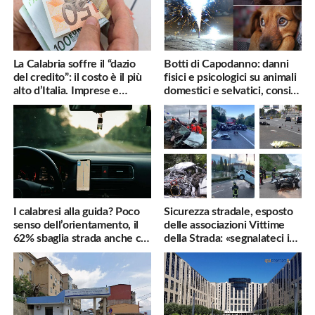
La Calabria soffre il “dazio
Botti di Capodanno: danni
del credito”: il costo è il più
fisici e psicologici su animali
alto d’Italia. Imprese e
domestici e selvatici, consigli
famiglie penalizzate
utili
I calabresi alla guida? Poco
Sicurezza stradale, esposto
senso dell’orientamento, il
delle associazioni Vittime
62% sbaglia strada anche col
della Strada: «segnalateci i
navigatore
pericoli, interverremo
subito»