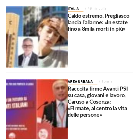
ITALIA
49 minuti fa
Caldo estremo, Pregliasco
lancia l’allarme: «In estate
fino a 8mila morti in più»
AREA URBANA
1 ora fa
Raccolta firme Avanti PSI
su casa, giovani e lavoro,
Caruso a Cosenza:
«Firmate, al centro la vita
delle persone»