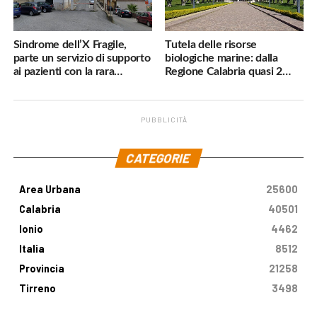
Sindrome dell’X Fragile,
Tutela delle risorse
parte un servizio di supporto
biologiche marine: dalla
ai pazienti con la rara
Regione Calabria quasi 2
malattia genetica
milioni di euro
PUBBLICITÀ
.
CATEGORIE
Area Urbana
25600
Calabria
40501
Ionio
4462
Italia
8512
Provincia
21258
Tirreno
3498