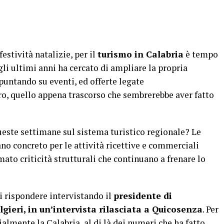
stività natalizie, per il
turismo in Calabria
è tempo
gli ultimi anni ha cercato di ampliare la propria
 puntando su eventi, ed offerte legate
ro, quello appena trascorso che sembrerebbe aver fatto
ste settimane sul sistema turistico regionale? Le
no concreto per le attività ricettive e commerciali
o criticità strutturali che continuano a frenare lo
 rispondere intervistando il
presidente di
lgieri, in un’intervista rilasciata a Quicosenza
. Per
ialmente la Calabria, al di là dei numeri che ha fatto