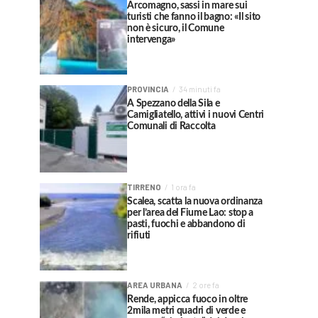
Arcomagno, sassi in mare sui
turisti che fanno il bagno: «Il sito
non è sicuro, il Comune
intervenga»
PROVINCIA
34 minuti fa
A Spezzano della Sila e
Camigliatello, attivi i nuovi Centri
Comunali di Raccolta
TIRRENO
1 ora fa
Scalea, scatta la nuova ordinanza
per l’area del Fiume Lao: stop a
pasti, fuochi e abbandono di
rifiuti
AREA URBANA
2 ore fa
Rende, appicca fuoco in oltre
2mila metri quadri di verde e