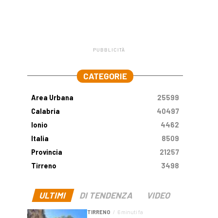
PUBBLICITÀ
.
CATEGORIE
Area Urbana
25599
Calabria
40497
Ionio
4462
Italia
8509
Provincia
21257
Tirreno
3498
ULTIMI
DI TENDENZA
VIDEO
TIRRENO
6 minuti fa