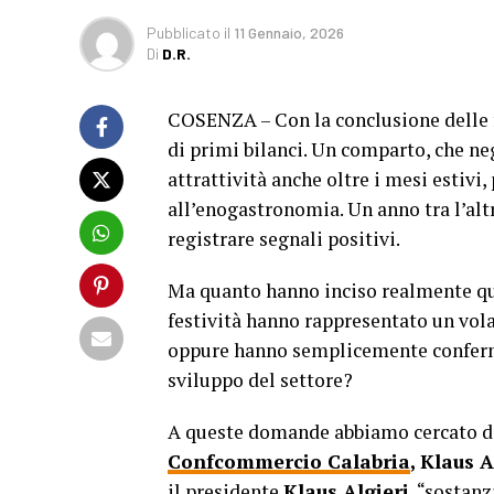
Pubblicato
il
11 Gennaio, 2026
Di
D.R.
COSENZA – Con la conclusione delle fe
di primi bilanci. Un comparto, che ne
attrattività anche oltre i mesi estivi,
all’enogastronomia. Un anno tra l’alt
registrare segnali positivi.
Ma quanto hanno inciso realmente que
festività hanno rappresentato un vola
oppure hanno semplicemente confermat
sviluppo del settore?
A queste domande abbiamo cercato di
Confcommercio Calabria
, Klaus A
il presidente
Klaus Algieri
, “sostanz