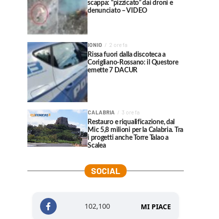
scappa: “pizzicato” dai droni e
denunciato – VIDEO
IONIO
2 ore fa
Rissa fuori dalla discoteca a
Corigliano-Rossano: il Questore
emette 7 DACUR
CALABRIA
3 ore fa
Restauro e riqualificazione, dal
Mic 5,8 milioni per la Calabria. Tra
i progetti anche Torre Talao a
Scalea
SOCIAL
102,100
MI PIACE