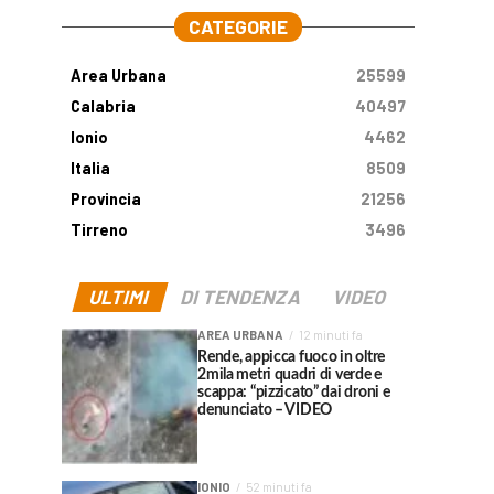
CATEGORIE
Area Urbana
25599
Calabria
40497
Ionio
4462
Italia
8509
Provincia
21256
Tirreno
3496
ULTIMI
DI TENDENZA
VIDEO
AREA URBANA
12 minuti fa
Rende, appicca fuoco in oltre
2mila metri quadri di verde e
scappa: “pizzicato” dai droni e
denunciato – VIDEO
IONIO
52 minuti fa