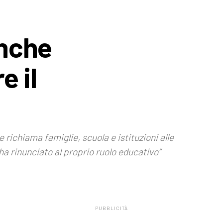
anche
e il
 richiama famiglie, scuola e istituzioni alle
ha rinunciato al proprio ruolo educativo”
PUBBLICITÀ
.