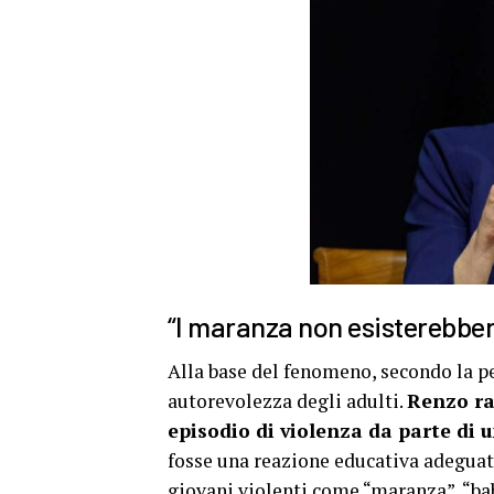
“I maranza non esisterebbe
Alla base del fenomeno, secondo la pe
autorevolezza degli adulti.
Renzo ra
episodio di violenza da parte di 
fosse una reazione educativa adeguata 
giovani violenti come “
maranza
”, “b