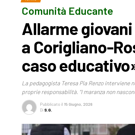
Comunità Educante
Allarme giovani
a Corigliano-Ro
caso educativo
La pedagogista Teresa Pia Renzo interviene nel 
proprie responsabilità. “I maranza non nascono
Pubblicato
il
15 Giugno, 2026
Di
S.G.