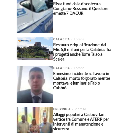
Rissa fuori dalla discoteca a
Corigliano-Rossano: il Questore
emette 7 DACUR
CALABRIA
1 ora fa
Restauro e riqualificazione, dal
Mic 5,8 milioni per la Calabria. Tra
i progetti anche Torre Talao a
Scalea
CALABRIA
1 ora fa
Ennesimo incidente sul lavoro in
Calabria: morto folgorato mentre
montava le luminarie Fabio
Calabrò
PROVINCIA
2 ore fa
Alloggi popolari a Castrovillari:
vertice tra Comune e ATERP per
interventi di manutenzione e
sicurezza