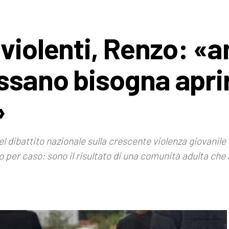
 violenti, Renzo: «
ssano bisogna aprir
»
dibattito nazionale sulla crescente violenza giovanile e
 per caso: sono il risultato di una comunità adulta che 