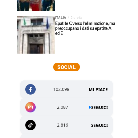
ITALIA
2 ore fa
Epatite C verso l’eliminazione, ma
preoccupano i dati su epatite A
ed E
SOCIAL
102,098
MI PIACE
2,087
SEGUICI
2,816
SEGUICI